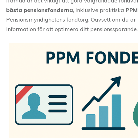
framtid är det viktigt att göra välgrundade fondval.
bästa pensionsfonderna
, inklusive praktiska
PPM-
Pensionsmyndighetens fondtorg. Oavsett om du är n
information för att optimera ditt pensionssparande.