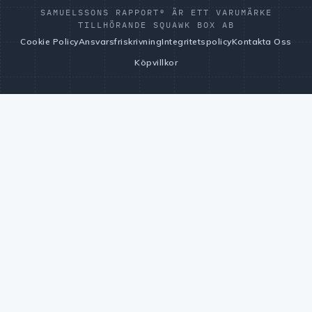
SAMUELSSONS RAPPORT® ÄR ETT VARUMÄRKE
TILLHÖRANDE SQUAWK BOX AB
Cookie Policy
Ansvarsfriskrivning
Integritetspolicy
Kontakta Oss
Köpvillkor