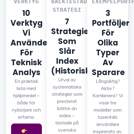
VERKTYG
BACKTESTAD
EXEMPELPORT
STRATEGI
10
3
7
Verktyg
Portföljer
Strategier
Vi
För
Som
Använder
Olika
Slår
För
Typer
Index
Teknisk
Av
(Historiskt)
Analys
Sparare
Urval av
En praktisk
Långsiktig?
systematiska
lista med
Aktiv?
strategier som
hjälpmedel –
Kombinera? Vi
presterat
både för
visar tre
bättre än
nybörjare och
modeller som
index –
erfarna.
tusentals
testade på
användare
svenska
inspirerats av.