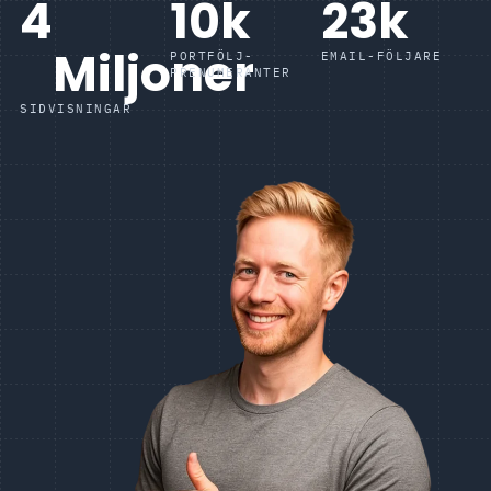
4
10
k
23
k
Miljoner
PORTFÖLJ-
EMAIL-FÖLJARE
PRENUMERANTER
SIDVISNINGAR