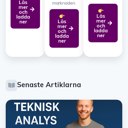
Läs
marknaden.
mer
och
Läs
ladda
mer
Läs
ner
och
mer
ladda
och
ner
ladda
ner
Senaste Artiklarna