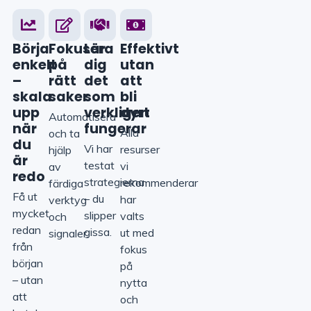
Börja
Fokusera
Lär
Effektivt
enkelt
på
dig
utan
–
rätt
det
att
skala
saker
som
bli
upp
verkligen
dyrt
Automatisera
när
fungerar
Alla
och ta
du
Vi har
resurser
hjälp
är
testat
vi
av
redo
strategierna
rekommenderar
färdiga
Få ut
– du
har
verktyg
mycket
slipper
valts
och
redan
gissa.
ut med
signaler.
från
fokus
början
på
– utan
nytta
att
och