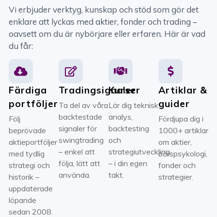
Vi erbjuder verktyg, kunskap och stöd som gör det
enklare att lyckas med aktier, fonder och trading –
oavsett om du är nybörjare eller erfaren. Här är vad
du får:
Färdiga
Tradingsignaler
Kurser
Artiklar &
portföljer
guider
Ta del av våra
Lär dig teknisk
backtestade
analys,
Följ
Fördjupa dig i
signaler för
backtesting
beprövade
1000+ artiklar
swingtrading
och
aktieportföljer
om aktier,
– enkel att
strategiutveckling
med tydlig
börspsykologi,
följa, lätt att
– i din egen
strategi och
fonder och
använda.
takt.
historik –
strategier.
uppdaterade
löpande
sedan 2008.