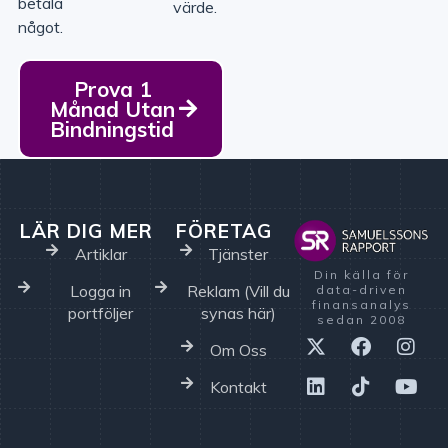
betala
värde.
något.
Prova 1
Månad Utan
Bindningstid
LÄR DIG MER
FÖRETAG
Artiklar
Tjänster
Din källa för
Logga in
Reklam (Vill du
data-driven
finansanalys
portföljer
synas här)
sedan 2008
Om Oss
Kontakt