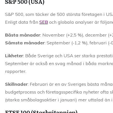
S&P 500 (USA)
S&P 500, som täcker de 500 största företagen i USA
Enligt data från
SEB
och globala analyser är följa
Bästa månader
: November (+2,5 %), december (+2,
Sämsta månader
: September (-1,2 %), februari (-0
Likheter
: Både Sverige och USA ser starka prestati
September är också en svag månad i båda marknader
rapporter.
Skillnader
: Februari är en av Sveriges bästa mån
budgetprocess och företagsspecifika nyheter ofta s
(starka småbolagsaktier i januari) mer uttalad än i
FTSE 100 (Storbritannien)