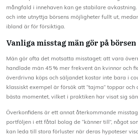
mångfald i innehaven kan ge stabilare avkastning. 
och inte utnyttja börsens möjligheter fullt ut, meda
ibland är för försiktiga.
Vanliga misstag män gör på börsen
Män gör ofta det motsatta misstaget: att vara öv
handlade män 45 % mer frekvent än kvinnor och fic
överdrivna köps och säljandet kostar inte bara i cou
klassiskt exempel är försök att “tajma” toppar och 
bästa momentet, vilket i praktiken har visat sig sä
Överkonfidens är ett annat återkommande misstag 
portföljen i ett fåtal bolag de “känner till”, något
kan leda till stora förluster när deras hypoteser visa