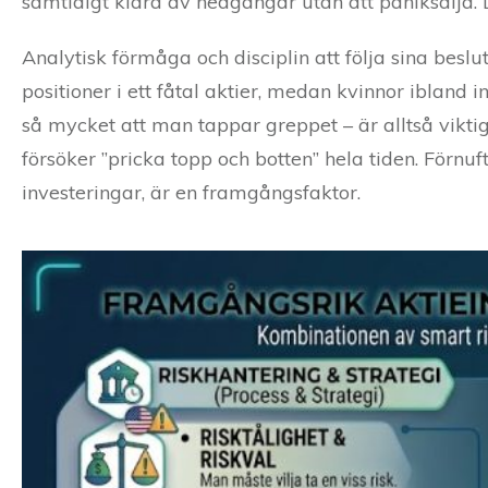
samtidigt klara av nedgångar utan att paniksälja. 
Analytisk förmåga och disciplin att följa sina besl
positioner i ett fåtal aktier, medan kvinnor ibland in
så mycket att man tappar greppet – är alltså vikti
försöker ”pricka topp och botten” hela tiden. Förnuft 
investeringar, är en framgångsfaktor.