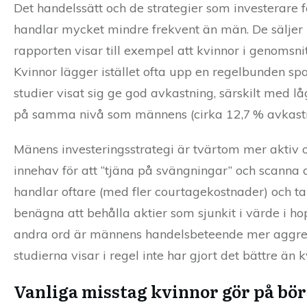
Det handelssätt och de strategier som investerare f
handlar mycket mindre frekvent än män. De säljer i
rapporten visar till exempel att kvinnor i genomsn
Kvinnor lägger istället ofta upp en regelbunden spa
studier visat sig ge god avkastning, särskilt med l
på samma nivå som männens (cirka 12,7 % avkastning)
Mänens investeringsstrategi är tvärtom mer aktiv o
innehav för att “tjäna på svängningar” och scanna a
handlar oftare (med fler courtagekostnader) och tar 
benägna att behålla aktier som sjunkit i värde i ho
andra ord är männens handelsbeteende mer aggres
studierna visar i regel inte har gjort det bättre än k
Vanliga misstag kvinnor gör på bö