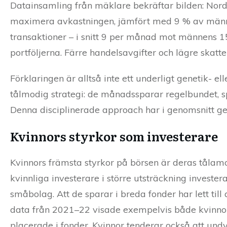
Datainsamling från mäklare bekräftar bilden: Nordn
maximera avkastningen, jämfört med 9 % av männe
transaktioner – i snitt 9 per månad mot männens 15
portföljerna. Färre handelsavgifter och lägre skatt
Förklaringen är alltså inte ett underligt genetik- el
tålmodig strategi: de månadssparar regelbundet, sp
Denna disciplinerade approach har i genomsnitt gett
Kvinnors styrkor som investerare
Kvinnors främsta styrkor på börsen är deras tålamod,
kvinnliga investerare i större utsträckning invester
småbolag. Att de sparar i breda fonder har lett till 
data från 2021–22 visade exempelvis både kvinnor
placerade i fonder. Kvinnor tenderar också att undv