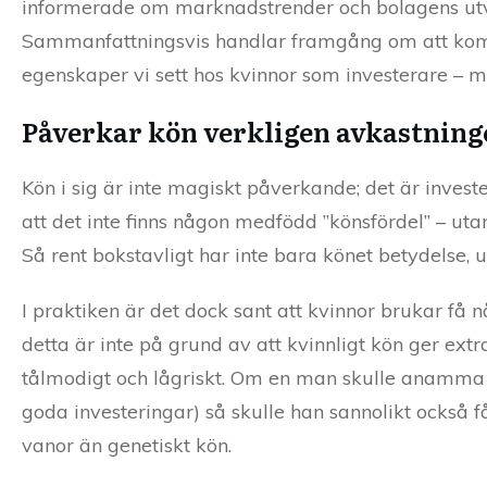
informerade om marknadstrender och bolagens utve
Sammanfattningsvis handlar framgång om att kombi
egenskaper vi sett hos kvinnor som investerare –
Påverkar kön verkligen avkastning
Kön i sig är inte magiskt påverkande; det är invester
att det inte finns någon medfödd ”könsfördel” – uta
Så rent bokstavligt har inte bara könet betydelse, 
I praktiken är det dock sant att kvinnor brukar få 
detta är inte på grund av att kvinnligt kön ger ext
tålmodigt och lågriskt. Om en man skulle anamma sa
goda investeringar) så skulle han sannolikt också f
vanor än genetiskt kön.