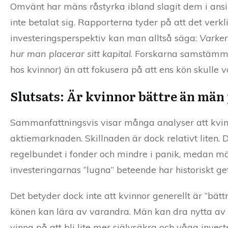
Omvänt har mäns råstyrka ibland slagit dem i ansi
inte betalat sig. Rapporterna tyder på att det verkli
investeringsperspektiv kan man alltså säga:
Varken
hur man placerar sitt kapital
. Forskarna samstämmer
hos kvinnor) än att fokusera på att ens kön skulle 
Slutsats: Är kvinnor bättre än män 
Sammanfattningsvis visar många analyser att kvin
aktiemarknaden. Skillnaden är dock relativt liten. 
regelbundet i fonder och mindre i panik, medan män
investeringarnas “lugna” beteende har historiskt get
Det betyder dock inte att kvinnor generellt är ”bätt
könen kan lära av varandra. Män kan dra nytta av a
vinna på att bli lite mer självsäkra och våga invest