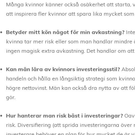
Många kvinnor känner också osäkerhet att starta, v
att inspirera fler kvinnor att spara lika mycket so
Betyder mitt kön något för min avkastning?
Inte
kvinna tar mer risk eller som man handlar mindre 
ingen magisk extra avkastning. Det handlar om att
Kan män lära av kvinnors investeringsstil?
Absol
handeln och hålla en långsiktig strategi som kvinnor
högre nettovinst. Män kan också dra nytta av att f
gör.
Hur hanterar man risk bäst i investeringar?
Oavs
risk. Diversifiering (att sprida investeringarna över
investerare behöver en plan för hur mycket de är vi