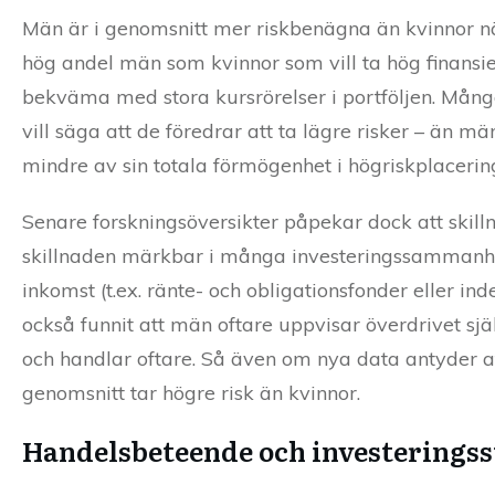
Män är i genomsnitt mer riskbenägna än kvinnor när
hög andel män som kvinnor som vill ta hög finansie
bekväma med stora kursrörelser i portföljen. Många 
vill säga att de föredrar att ta lägre risker – än mä
mindre av sin totala förmögenhet i högriskplaceri
Senare forskningsöversikter påpekar dock att skill
skillnaden märkbar i många investeringssammanhang
inkomst (t.ex. ränte- och obligationsfonder eller in
också funnit att män oftare uppvisar överdrivet själ
och handlar oftare. Så även om nya data antyder att
genomsnitt tar högre risk än kvinnor.
Handelsbeteende och investeringss