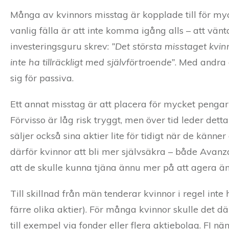
Många av kvinnors misstag är kopplade till för mycket
vanlig fälla är att inte komma igång alls – att vän
investeringsguru skrev:
”Det största misstaget kvinn
inte ha tillräckligt med självförtroende”
. Med andra 
sig för passiva.
Ett annat misstag är att placera för mycket pengar 
Förvisso är låg risk tryggt, men över tid leder dett
säljer också sina aktier lite för tidigt när de känne
därför kvinnor att bli mer självsäkra – både Avanza
att de skulle kunna tjäna ännu mer på att agera änn
Till skillnad från män tenderar kvinnor i regel inte 
färre olika aktier). För många kvinnor skulle det dä
till exempel via fonder eller flera aktiebolag. FI nä