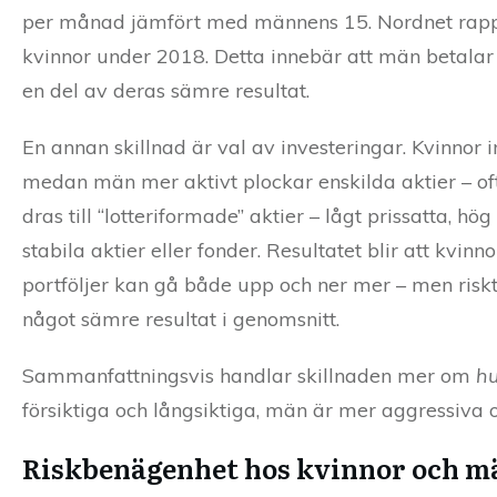
per månad jämfört med männens 15. Nordnet rappo
kvinnor under 2018. Detta innebär att män betalar d
en del av deras sämre resultat.
En annan skillnad är val av investeringar. Kvinnor
medan män mer aktivt plockar enskilda aktier – of
dras till “lotteriformade” aktier – lågt prissatta, 
stabila aktier eller fonder. Resultatet blir att kvi
portföljer kan gå både upp och ner mer – men riskt
något sämre resultat i genomsnitt.
Sammanfattningsvis handlar skillnaden mer om
hu
försiktiga och långsiktiga, män är mer aggressiva o
Riskbenägenhet hos kvinnor och m