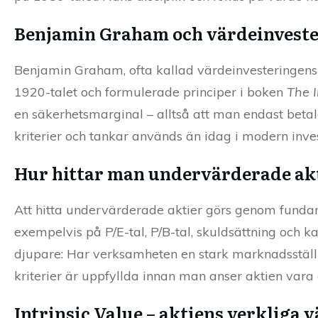
Benjamin Graham och värdeinvest
Benjamin Graham, ofta kallad värdeinvesteringens 
1920-talet och formulerade principer i boken
The I
en säkerhetsmarginal – alltså att man endast beta
kriterier och tankar används än idag i modern inve
Hur hittar man undervärderade ak
Att hitta undervärderade aktier görs genom fundam
exempelvis på P/E-tal, P/B-tal, skuldsättning och k
djupare: Har verksamheten en stark marknadsställnin
kriterier är uppfyllda innan man anser aktien vara 
Intrinsic Value – aktiens verkliga 