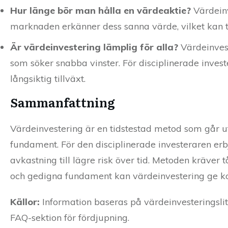
Hur länge bör man hålla en värdeaktie?
Värdeinv
marknaden erkänner dess sanna värde, vilket kan ta
Är värdeinvestering lämplig för alla?
Värdeinvest
som söker snabba vinster. För disciplinerade invest
långsiktig tillväxt.
Sammanfattning
Värdeinvestering är en tidstestad metod som går ut p
fundament. För den disciplinerade investeraren erb
avkastning till lägre risk över tid. Metoden kräv
och gedigna fundament kan värdeinvestering ge kon
Källor:
Information baseras på värdeinvesteringslit
FAQ-sektion för fördjupning.