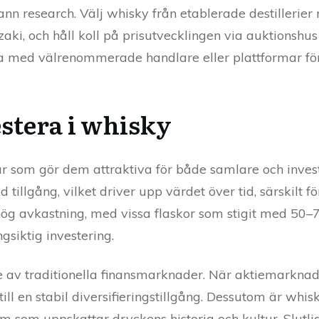
rann research. Välj whisky från etablerade destillerie
ki, och håll koll på prisutvecklingen via auktionshus
a med välrenommerade handlare eller plattformar för 
estera i whisky
r som gör dem attraktiva för både samlare och investe
illgång, vilket driver upp värdet över tid, särskilt för
e hög avkastning, med vissa flaskor som stigit med 50–
gsiktig investering.
de av traditionella finansmarknader. När aktiemarkn
till en stabil diversifieringstillgång. Dessutom är whi
em som uppskattar dryckens historia och kultur. Slutli