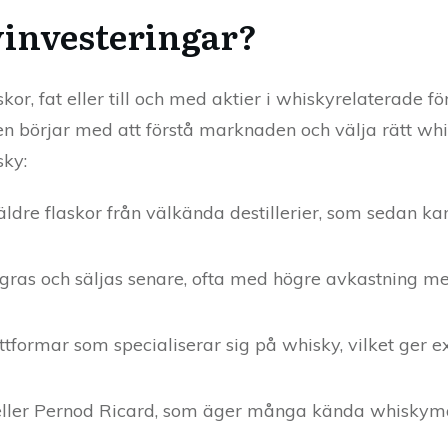
investeringar?
skor, fat eller till och med aktier i whiskyrelaterade f
sen börjar med att förstå marknaden och välja rätt whis
sky:
dre flaskor från välkända destillerier, som sedan kan
agras och säljas senare, ofta med högre avkastning me
attformar som specialiserar sig på whisky, vilket ger 
 eller Pernod Ricard, som äger många kända whiskym