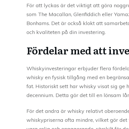
För att lyckas är det viktigt att göra nogg
som The Macallan, Glenfiddich eller Yamaza
Bonhams. Det är också klokt att samarbet
och kvaliteten på din investering.
Fördelar med att inv
Whiskyinvesteringar erbjuder flera fördela
whisky en fysisk tillgång med en begränsad t
fat. Historiskt sett har whisky visat sig g
decennium. Detta gör det till en lönsam lån
För det andra är whisky relativt oberoen
whiskypriserna ofta mindre, vilket gör det 
vara rolig och engagerande, särskilt för d