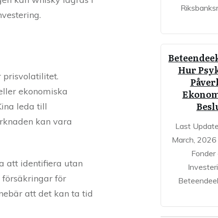
Riksbanksr
nvestering.
Beteendee
Hur Psyk
risvolatilitet.
Påver
 eller ekonomiska
Ekonom
Besl
na leda till
marknaden kan vara
Last Updat
March, 2026 
Fonder
 att identifiera utan
Invester
 försäkringar för
Beteendee
nebär att det kan ta tid