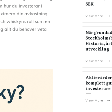
SEK
om hur du investerar i
maximera din avkastning.
View More
ch whiskyns roll som en
ig allt du behöver veta
När grundad
Stockholms
Historia, år
utveckling
View More
Aktievärder
komplett gui
investerare
View More