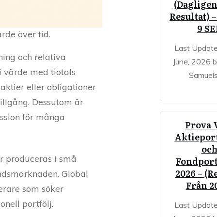
(Dagligen
Resultat) 
9 S
rde över tid.
Last Updat
ning och relativa
June, 2026 
i värde med tiotals
Samuel
aktier eller obligationer
tillgång. Dessutom är
assion för många
Prova 
Aktieport
oc
or produceras i små
Fondport
2026 – (R
handsmarknaden. Global
Från 2
terare som söker
nell portfölj.
Last Updat