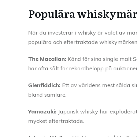
Populära whiskymärk
När du investerar i whisky är valet av m
populära och eftertraktade whiskymärke
The Macallan:
Känd för sina single malt S
har ofta sålt för rekordbelopp på auktioner
Glenfiddich:
Ett av världens mest sålda s
bland samlare.
Yamazaki:
Japansk whisky har exploderat i
mycket eftertraktade.