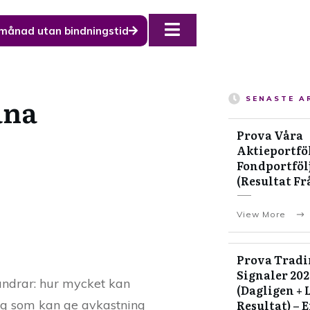
 månad utan bindningstid
äna
SENASTE A
Prova Våra
Aktieportföl
Fondportfölj
(Resultat Fr
View More
Prova Tradi
Signaler 20
a undrar: hur mycket kan
(Dagligen + 
ing som kan ge avkastning
Resultat) – 