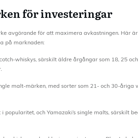
en för investeringar
ärke avgörande för att maximera avkastningen. Här ä
na på marknaden:
cotch-whiskys, särskilt äldre årgångar som 18, 25 och
.
ingle malt-märken, med sorter som 21- och 30-åriga
 popularitet, och Yamazaki’s single malts, särskilt b