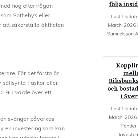
följa insi
r med hög efterfrågan,
 som Sotheby’s eller
Last Updat
att säkerställa äktheten
March, 2026
Samuelsson At
Koppli
mell
rare. För det första är
Riksbank
 sällsynta flaskor eller
och bostad
70 % i värde över ett
i Sver
Last Updat
March, 2026 
aden svänger påverkas
Fonder
sky en investering som kan
Invester
gen kan whisky lagras i