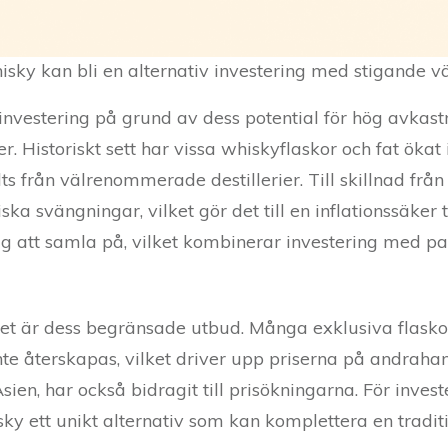
sky kan bli en alternativ investering med stigande vä
investering på grund av dess potential för hög avkast
 Historiskt sett har vissa whiskyflaskor och fat ökat 
lts från välrenommerade destillerier. Till skillnad från 
 svängningar, vilket gör det till en inflationssäker 
lig att samla på, vilket kombinerar investering med p
tet är dess begränsade utbud. Många exklusiva flask
inte återskapas, vilket driver upp priserna på andra
ien, har också bidragit till prisökningarna. För inves
isky ett unikt alternativ som kan komplettera en traditio