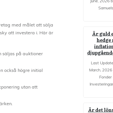
June, 2026 
Samuel
öretag med målet att sälja
ky att investera i. Här är
Är guld 
hedge
inflatio
djupgående
 säljas på auktioner
Last Updat
n också högre initial
March, 2026 
Fonder
Investeringar
exponering utan att
ärken.
Är det lön