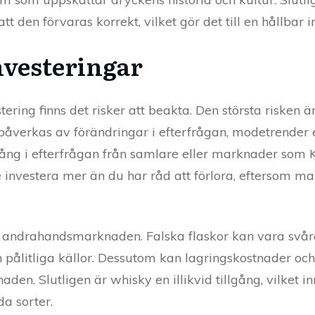
tt den förvaras korrekt, vilket gör det till en hållbar i
vesteringar
ng finns det risker att beakta. Den största risken är p
 påverkas av förändringar i efterfrågan, modetrender
gång i efterfrågan från samlare eller marknader som Ki
te investera mer än du har råd att förlora, eftersom 
på andrahandsmarknaden. Falska flaskor kan vara svåra
rån pålitliga källor. Dessutom kan lagringskostnader och
aden. Slutligen är whisky en illikvid tillgång, vilket in
da sorter.