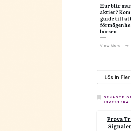
Hur blir man
aktier? Kom
guide till at
förmögenhe
börsen
View More
Läs In Fler 
SENASTE O
INVESTERA
Prova Tr
Signaler