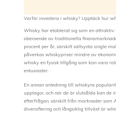
Varför investera i whisky? Upptäck hur whi
Whisky har etablerat sig som en attraktiv 
oberoende av traditionella finansmarknader.
procent per år, särskilt sällsynta single ma
påverkas whiskypriser mindre av ekonomiska
whisky en fysisk tillgång som kan vara ro
entusiaster.
En annan anledning till whiskyns populari
upplagor, och när de är slutsålda kan de 
efterfrågan, särskilt från marknader som As
diversifiering och långsiktig tillväxt är wh