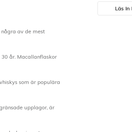
Läs In 
r några av de mest
 30 år. Macallanflaskor
 whiskys som är populära
egränsade upplagor, är