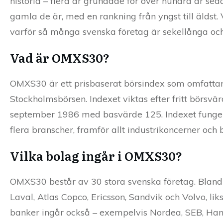
historia – flera är grundade för över hundra år s
gamla de är, med en rankning från yngst till äldst.
varför så många svenska företag är sekellånga och
Vad är OMXS30?
OMXS30 är ett prisbaserat börsindex som omfattar
Stockholmsbörsen. Indexet viktas efter fritt börs
september 1986 med basvärde 125. Indexet fungera
flera branscher, framför allt industrikoncern­er och 
Vilka bolag ingår i OMXS30?
OMXS30 består av 30 stora svenska företag. Bland
Laval, Atlas Copco, Ericsson, Sandvik och Volvo, 
banker ingår också – exempelvis Nordea, SEB, Ha