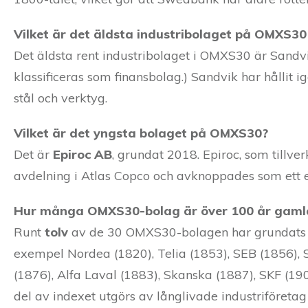
Vilket är det äldsta industribolaget på OMXS30
Det äldsta rent industribolaget i OMXS30 är Sand
klassificeras som finansbolag.) Sandvik har hållit 
stål och verktyg.
Vilket är det yngsta bolaget på OMXS30?
Det är
Epiroc AB
, grundat 2018. Epiroc, som tillv
avdelning i Atlas Copco och avknoppades som ett e
Hur många OMXS30-bolag är över 100 år gaml
Runt
tolv
av de 30 OMXS30-bolagen har grundats för
exempel Nordea (1820), Telia (1853), SEB (1856), 
(1876), Alfa Laval (1883), Skanska (1887), SKF (190
del av indexet utgörs av långlivade industriföretag