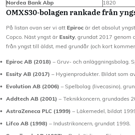
Nordea Bank Abp
1820
OMXS30-bolagen rankade från yngst
På listan ovan ser vi att
Epiroc
är det absolut yngs
Copco. Näst yngst är
Essity
, grundat 2017 genom at
från yngst till äldst, med grundår (och kort kommen
Epiroc AB (2018)
– Gruv- och anläggningsbolag. S
Essity AB (2017)
– Hygienprodukter. Bildat som a
Evolution AB (2006)
– Spelbolag (livecasino), gr
Addtech AB (2001)
– Teknikkon­cern, grundades 2
AstraZeneca PLC (1999)
– Läkemedel, bildat 19
Lifco AB (1998)
– Industrikoncern, grundat 1998.