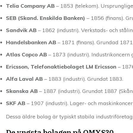
Telia Company AB
– 1853 (telekom). Ursprungligen
SEB (Skand. Enskilda Banken)
– 1856 (finans). G
Sandvik AB
– 1862 (industri). Verkstads- och ståli
Handelsbanken AB
– 1871 (finans). Grundad 1871
Atlas Copco AB
– 1873 (industri). Industrikoncern
Ericsson, Telefonaktiebolaget LM Ericsson
– 1876
Alfa Laval AB
– 1883 (industri). Grundat 1883.
Skanska AB
– 1887 (industri). Grundat 1887 (Skån
SKF AB
– 1907 (industri). Lager- och maskinkonce
Dessa äldre bolag är typiskt stabila industriföreta
De yngsta bolagen på OMXS30