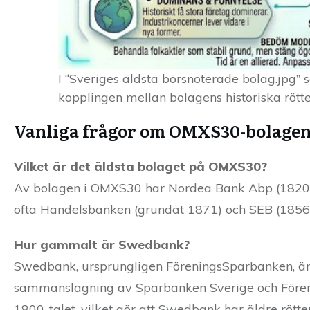
I “Sveriges äldsta börsnoterade bolag.jpg” 
kopplingen mellan bolagens historiska rötte
Vanliga frågor om OMXS30-bolagen
Vilket är det äldsta bolaget på OMXS30?
Av bolagen i OMXS30 har Nordea Bank Abp (1820) 
ofta Handelsbanken (grundat 1871) och SEB (1856)
Hur gammalt är Swedbank?
Swedbank, ursprungligen FöreningsSparbanken, är
sammanslagning av Sparbanken Sverige och Fören
1800-talet, vilket gör att Swedbank har äldre rött