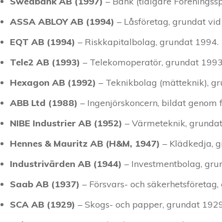
Swedbank AB (1997)
– Bank (tidigare Föreningss
ASSA ABLOY AB (1994)
– Låsföretag, grundat vid
EQT AB (1994)
– Riskkapitalbolag, grundat 1994.
Tele2 AB (1993)
– Telekomoperatör, grundat 1993
Hexagon AB (1992)
– Teknikbolag (mätteknik), g
ABB Ltd (1988)
– Ingenjörskoncern, bildat genom 
NIBE Industrier AB (1952)
– Värmeteknik, grundat
Hennes & Mauritz AB (H&M, 1947)
– Klädkedja, g
Industrivärden AB (1944)
– Investmentbolag, gru
Saab AB (1937)
– Försvars- och säkerhetsföretag,
SCA AB (1929)
– Skogs- och papper, grundat 1929