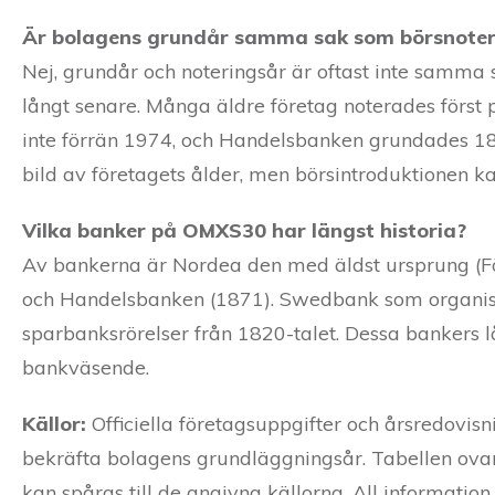
Är bolagens grundår samma sak som börsnoter
Nej, grundår och noteringsår är oftast inte samma
långt senare. Många äldre företag noterades för
inte förrän 1974, och Handelsbanken grundades 18
bild av företagets ålder, men börsintroduktionen ka
Vilka banker på OMXS30 har längst historia?
Av bankerna är Nordea den med äldst ursprung (Fö
och Handelsbanken (1871). Swedbank som organisa
sparbanksrörelser från 1820-talet. Dessa bankers l
bankväsende.
Källor:
Officiella företagsuppgifter och årsredovisni
bekräfta bolagens grundläggningsår. Tabellen ova
kan spåras till de angivna källorna. All information