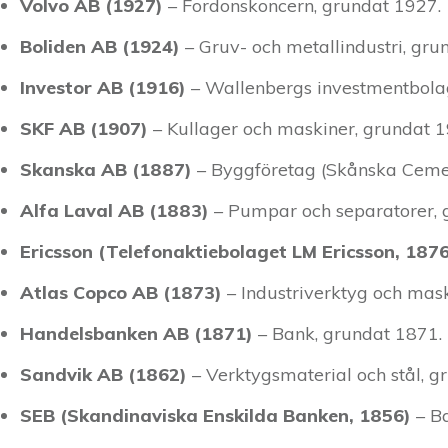
Volvo AB (1927)
– Fordonskoncern, grundat 1927.
Boliden AB (1924)
– Gruv- och metallindustri, gru
Investor AB (1916)
– Wallenbergs investmentbola
SKF AB (1907)
– Kullager och maskiner, grundat 1
Skanska AB (1887)
– Byggföretag (Skånska Cemen
Alfa Laval AB (1883)
– Pumpar och separatorer, 
Ericsson (Telefonaktiebolaget LM Ericsson, 1876
Atlas Copco AB (1873)
– Industriverktyg och mask
Handelsbanken AB (1871)
– Bank, grundat 1871.
Sandvik AB (1862)
– Verktygsmaterial och stål, g
SEB (Skandinaviska Enskilda Banken, 1856)
– Ba