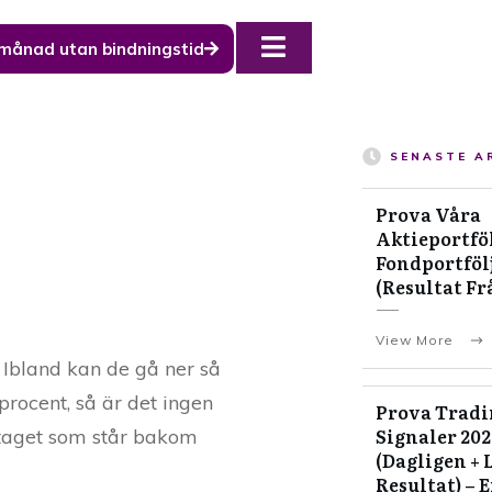
 månad utan bindningstid
SENASTE A
Prova Våra
Aktieportföl
Fondportfölj
(Resultat Fr
View More
. Ibland kan de gå ner så
procent, så är det ingen
Prova Tradi
Signaler 20
etaget som står bakom
(Dagligen + 
Resultat) – 