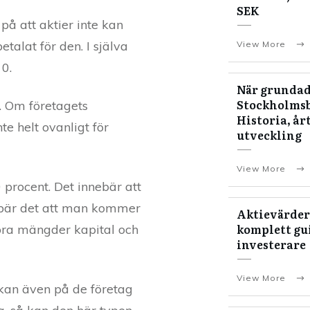
SEK
 på att aktier inte kan
talat för den. I själva
View More
 0.
När grundad
Stockholms
a. Om företagets
Historia, år
nte helt ovanligt för
utveckling
View More
 procent. Det innebär att
nebär det att man kommer
Aktievärder
komplett gui
stora mängder kapital och
investerare
View More
rkan även på de företag