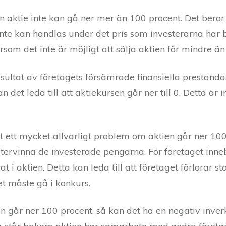
 en aktie inte kan gå ner mer än 100 procent. Det beror
inte kan handlas under det pris som investerarna har be
ersom det inte är möjligt att sälja aktien för mindre än
esultat av företagets försämrade finansiella prestand
n det leda till att aktiekursen går ner till 0. Detta är i
 ett mycket allvarligt problem om aktien går ner 100
återvinna de investerade pengarna. För företaget in
at i aktien. Detta kan leda till att företaget förlorar 
get måste gå i konkurs.
ien går ner 100 procent, så kan det ha en negativ inve