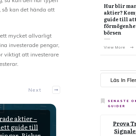
, så kan den här typen
Hur blir man
, så kan det hända att
aktier? Kom
guide till at
förmögenhe
börsen
ett mycket allvarligt
sina investerade pengar,
View More
r viktigt att investerare
esterar.
Läs In Fler
Next
SENASTE 
GUIDER
ade aktier –
Utebliven Utdelning
Prova T
tt guide till
Preferensaktier – V
Signale
ringar, Risker
händer och Ska du säl