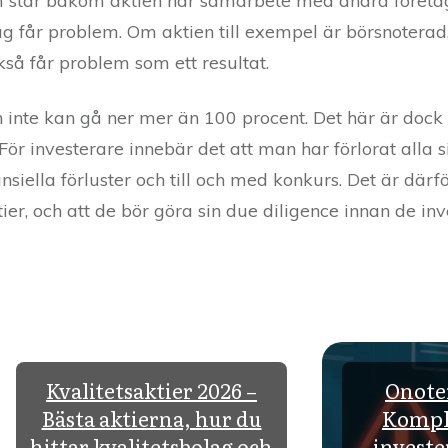
om står bakom aktien har samarbete med andra företag
ag får problem. Om aktien till exempel är börsnoterad
så får problem som ett resultat.
ien inte kan gå ner mer än 100 procent. Det här är dock 
För investerare innebär det att man har förlorat alla 
ansiella förluster och till och med konkurs. Det är därfö
ier, och att de bör göra sin due diligence innan de inv
Kvalitetsaktier 2026 –
Onoter
Bästa aktierna, hur du
Komple
hittar kvalitetsbolag och
investe