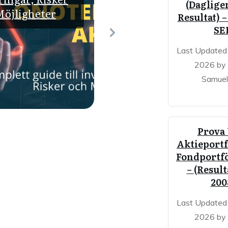
(Dagligen
Möjligheter
Resultat) –
SE
Last Updated 
2026 by
Samuel
Prova
Aktieportf
Fondportfö
– (Result
200
Last Updated 
2026 by