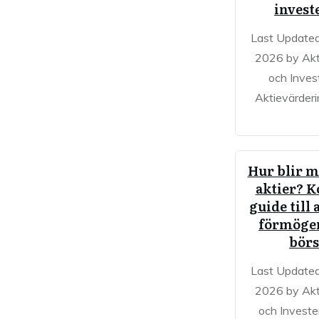
invest
Last Updated
2026 by Akt
och Inves
Aktievärderi
Hur blir m
aktier? 
guide till 
förmöge
bör
Last Updated
2026 by Akt
och Investe