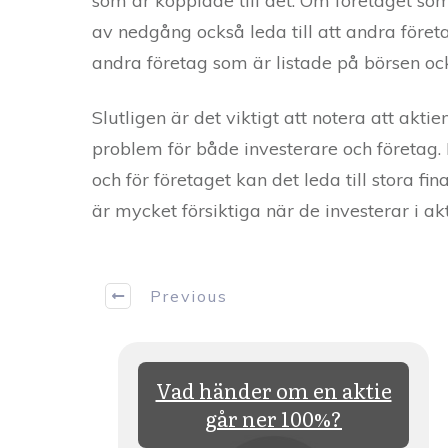
som är kopplade till det. Om företaget s
av nedgång också leda till att andra föret
andra företag som är listade på börsen ock
Slutligen är det viktigt att notera att akt
problem för både investerare och företag. 
och för företaget kan det leda till stora fin
är mycket försiktiga när de investerar i akt
Previous
Allt du
Vad händer om en aktie
ta
går ner 100%?