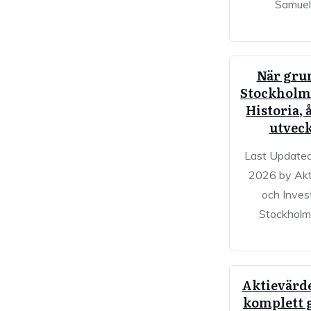
Samuel
När gru
Stockholm
Historia, 
utvec
Last Updated
2026 by Akt
och Inves
Stockholm
Aktievärd
komplett 