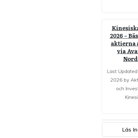
Kinesiska
2026 – Bäs
aktierna 
via Av
Nord
Last Updated
2026 by Akt
och Inves
Kines
Läs In