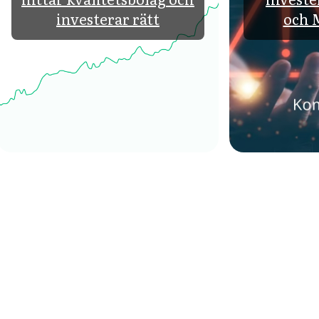
investerar rätt
och 