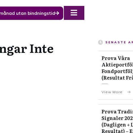
 månad utan bindningstid
ngar Inte
SENASTE A
Prova Våra
Aktieportföl
Fondportfölj
(Resultat Fr
View More
Prova Tradi
Signaler 20
(Dagligen + 
Resultat) – 