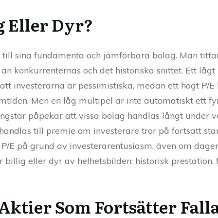
g Eller Dyr?
de till sina fundamenta och jämförbara bolag. Man titta
 än konkurrenternas och det historiska snittet. Ett lågt
er att investerarna är pessimistiska, medan ett högt P/E
iden. Men en låg multipel är inte automatiskt ett fy
rningstar påpekar att vissa bolag handlas långt under
handlas till premie om investerare tror på fortsatt st
g P/E på grund av investerarentusiasm, även om dagens
llig eller dyr av helhetsbilden: historisk prestation,
 Aktier Som Fortsätter Fall