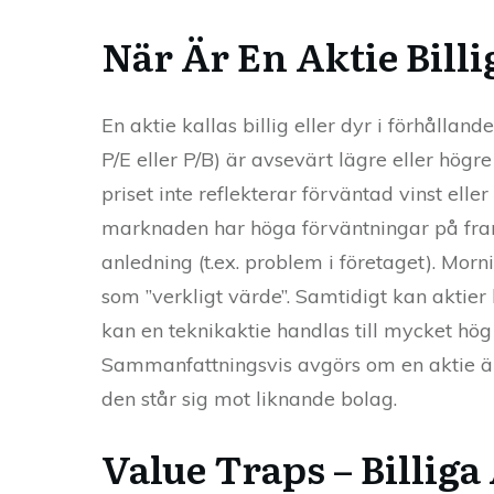
När Är En Aktie Billi
En aktie kallas billig eller dyr i förhållan
P/E eller P/B) är avsevärt lägre eller högre
priset inte reflekterar förväntad vinst ell
marknaden har höga förväntningar på framt
anledning (t.ex. problem i företaget). Mo
som ”verkligt värde”. Samtidigt kan aktier 
kan en teknikaktie handlas till mycket hö
Sammanfattningsvis avgörs om en aktie är bi
den står sig mot liknande bolag.
Value Traps – Billiga