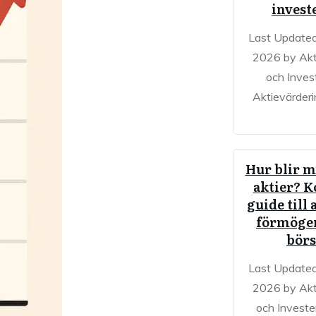
invest
Last Updated
2026 by Akt
och Inves
Aktievärderi
Hur blir m
aktier? 
guide till 
förmöge
bör
Last Updated
2026 by Akt
och Investe