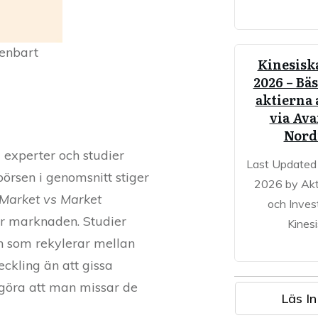
 enbart
Kinesiska
2026 – Bäs
aktierna 
via Av
Nord
 experter och studier
Last Updated
örsen i genomsnitt stiger
2026 by Akt
 Market vs Market
och Inves
 ur marknaden. Studier
Kines
den som rekylerar mellan
eckling än att gissa
et göra att man missar de
Läs In