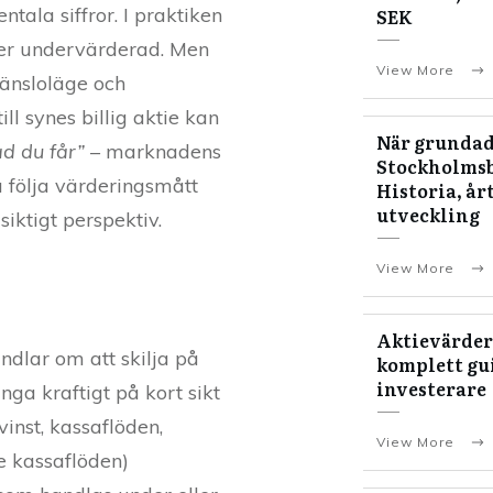
tala siffror. I praktiken
SEK
ller undervärderad. Men
View More
känsloläge och
l synes billig aktie kan
När grundad
ad du får”
– marknadens
Stockholms
ra följa värderingsmått
Historia, år
utveckling
iktigt perspektiv.
View More
Aktievärder
ndlar om att skilja på
komplett gui
investerare
ga kraftigt på kort sikt
nst, kassaflöden,
View More
de kassaflöden)