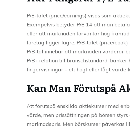
P/E-talet (price/earnings) visas som aktiek
Exempelvis betyder P/E 14 att man betalar
eller att marknaden förväntar hög framtid
företag ligger lägre. P/B-talet (price/book) 
P/B-tal innebär att marknaden värderar bo
P/B i relation till branschstandard; banke
fingervisningar – ett högt eller lågt värde k
Kan Man Förutspå Ak
Att förutspå enskilda aktiekurser med enb
värde, men prissättningen på börsen styrs
marknadspris. Men börskurser påverkas l