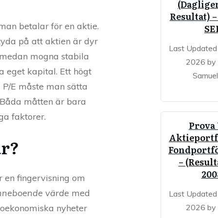
(Dagligen
Resultat) –
man betalar för en aktie.
SE
yda på att aktien är dyr
Last Updated 
l, medan mogna stabila
2026 by
a eget kapital. Ett högt
Samuel
d P/E måste man sätta
g. Båda måtten är bara
ga faktorer.
Prova
Aktieportf
ar?
Fondportfö
– (Result
200
r en fingervisning om
nneboende värde
med
Last Updated 
kroekonomiska nyheter
2026 by