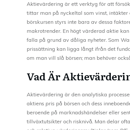
Aktievärdering är ett verktyg för att för
tittar man på nyckeltal som vinst, intäkte
börskursen styrs inte bara av dessa faktore
makrotrender. En högt värderad aktie kan d
falla på grund av dåliga nyheter. Som War
prissättning kan ligga långt ifrån det fund
om man vill slå börsen; man behöver också 
Vad Är Aktievärderi
Aktievärdering är den analytiska processen
aktiens
pris
på börsen och dess inneboende 
beroende på marknadshändelser eller sent
tillväxtutsikter och risknivå. Man delar o