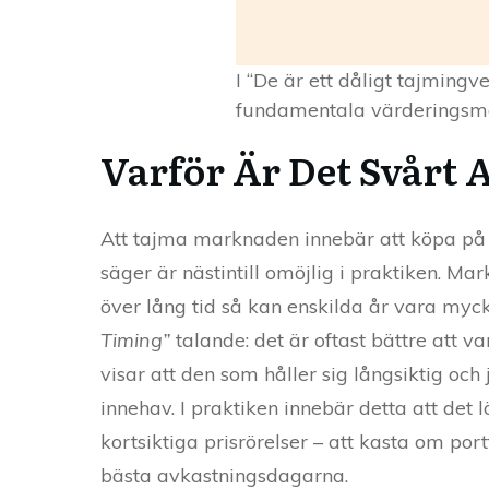
I “De är ett dåligt tajming
fundamentala värderingsmått 
Varför Är Det Svårt 
Att tajma marknaden innebär att köpa på b
säger är nästintill omöjlig i praktiken. M
över lång tid så kan enskilda år vara myc
Timing”
talande: det är oftast bättre att v
visar att den som håller sig långsiktig och
innehav. I praktiken innebär detta att det 
kortsiktiga prisrörelser – att kasta om port
bästa avkastningsdagarna.