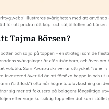
verktyg.webp” illustreras svårigheten med att använda
för att pricka rätt köp- och säljtillfällen på börsen.
Att Tajma Börsen?
otten och sälja på toppen – en strategi som de flesta
arknadens svängningar är oförutsägbara, och även om b
ket volatila. Som Avanza skriver är uttrycket
”Time in
ara investerad över tid än att försöka hoppa in och ut
 jämn (”sittfläsk”) ofta når högre totalavkastning än 
lönar sig mer att fokusera på bolagens långsiktiga utv
följen efter varje kortsiktig topp eller dal kan i ställ