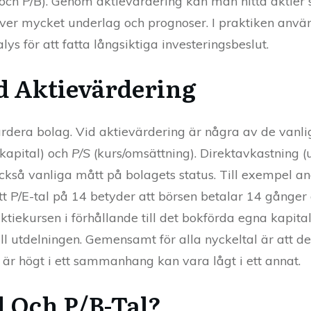
 och P/B). Genom aktievärdering kan man hitta aktier
äver mycket underlag och prognoser. I praktiken anvä
 för att fatta långsiktiga investeringsbeslut.
d Aktievärdering
värdera bolag. Vid aktievärdering är några av de vanli
 kapital) och
P/S
(kurs/omsättning). Direktavkastning (ut
r också vanliga mått på bolagets status. Till exempel 
tt P/E-tal på 14 betyder att börsen betalar 14 gånger 
 aktiekursen i förhållande till det bokförda egna kapit
 till utdelningen. Gemensamt för alla nyckeltal är att
r högt i ett sammanhang kan vara lågt i ett annat.
l Och P/B-Tal?