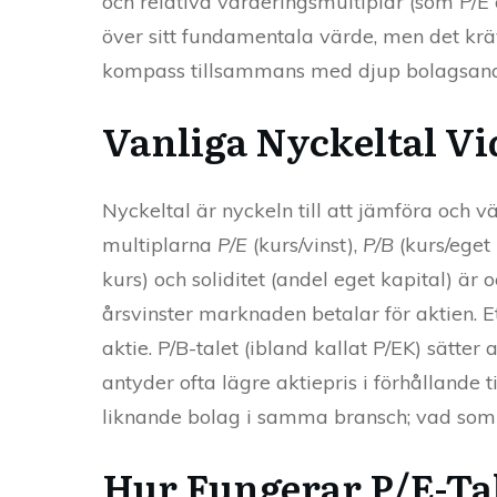
och relativa värderingsmultiplar (som P/E
över sitt fundamentala värde, men det kr
kompass tillsammans med djup bolagsanalys
Vanliga Nyckeltal Vi
Nyckeltal är nyckeln till att jämföra och 
multiplarna
P/E
(kurs/vinst),
P/B
(kurs/eget
kurs) och soliditet (andel eget kapital) ä
årsvinster marknaden betalar för aktien. E
aktie. P/B-talet (ibland kallat P/EK) sätter
antyder ofta lägre aktiepris i förhållande
liknande bolag i samma bransch; vad som ä
Hur Fungerar P/E-Ta