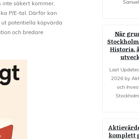
Samuel
om inte säkert kommer,
lika P/E-tal. Därför kan
 ut potentiella köpvärda
ation och bredare
När gru
Stockholm
Historia, 
utvec
Last Updated
2026 by Akt
och Inves
Stockholm
Aktievärd
komplett 