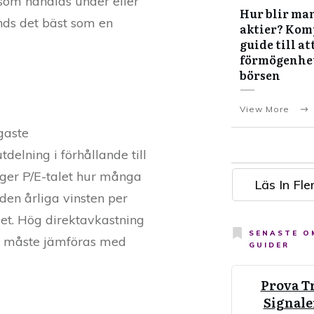
 som handlas under eller
Hur blir man
nds det bäst som en
aktier? Kom
guide till at
förmögenhe
börsen
View More
gaste
delning i förhållande till
anger P/E-talet hur många
Läs In Fler
den årliga vinsten per
alet. Hög direktavkastning
SENASTE 
 de måste jämföras med
GUIDER
Prova T
Signale