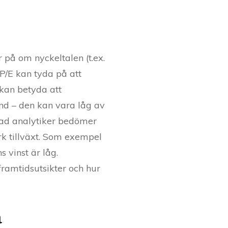
r på om nyckeltalen (t.ex.
 P/E kan tyda på att
 kan betyda att
nd – den kan vara låg av
 vad analytiker bedömer
ark tillväxt. Som exempel
 vinst är låg.
 framtidsutsikter och hur
a