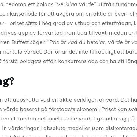
söka bedöma ett bolags
”verkliga värde”
utifrån fundamen
r och kassaflöde för att avgöra om en aktie är över- e
r – priset sätts i hög grad av utbud och efterfrågan, 
rivas upp av förväntad framtida tillväxt, medan en til
ren Buffett säger:
”Pris är vad du betalar, värde är v
amentala värdet. Därför är det inte tillräckligt att ba
förstå bolagets affär, konkurrensläge och ha ett långs
ng?
 att uppskatta vad en aktie verkligen är värd. Det ha
värde baserat på företagets ekonomi. Priset kan svän
iment, medan det inneboende värdet grundar sig på vi
fta in värderingar i absoluta modeller (som diskontera