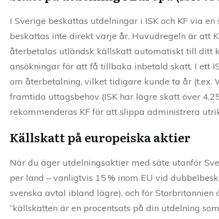
I Sverige beskattas utdelningar i ISK och KF via en
beskattas inte direkt varje år. Huvudregeln är att K
återbetalas utländsk källskatt automatiskt till dit
ansökningar för att få tillbaka inbetald skatt. I et
om återbetalning, vilket tidigare kunde ta år (t.e
framtida uttagsbehov (ISK har lägre skatt över 4,2
rekommenderas KF för att slippa administrera utrik
Källskatt på europeiska aktier
När du äger utdelningsaktier med säte utanför Sveri
per land – vanligtvis 15 % inom EU vid dubbelbes
svenska avtal ibland lägre), och för Storbritannien
”källskatten är en procentsats på din utdelning so