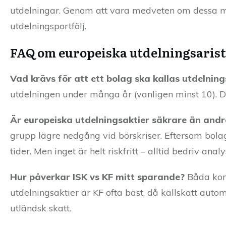
utdelningar. Genom att vara medveten om dessa m
utdelningsportfölj.
FAQ om europeiska utdelningsaris
Vad krävs för att ett bolag ska kallas utdelning
utdelningen under många år (vanligen minst 10). Det
Är europeiska utdelningsaktier säkrare än and
grupp lägre nedgång vid börskriser. Eftersom bola
tider. Men inget är helt riskfritt – alltid bedriv anal
Hur påverkar ISK vs KF mitt sparande?
Båda kont
utdelningsaktier är KF ofta bäst, då källskatt autom
utländsk skatt.