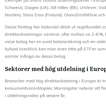
Exempel på andra stabila utdelningsaktier i Europa
Schweiz), Diageo (UK), AB InBev (BE), Unilever, Vo
Norden), Stora Enso (Finland), GlaxoSmithKline och R
Dessa företag har historiskt delat ut regelbundet 
direktavkastningar varierar, ofta mellan ca 2–6 %, b
varje bolag har en sund balansräkning och en utdeln
hyfsad överblick kan man även titta på ETF:er so
samlar många av dessa bolag.
Sektorer med hög utdelning i Euro
Branscher med hög direktavkastning i Europa är tradit
konsumentvaror/staples. Morningstar noterar att fin
i utdelningsindex på senare år.