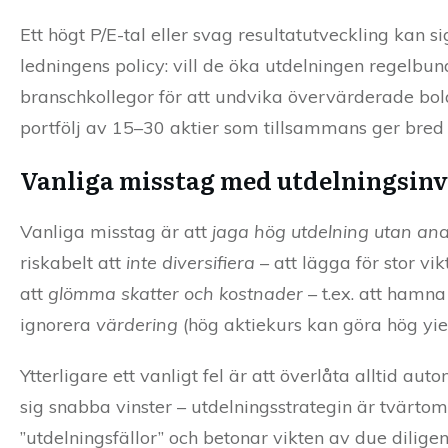
Ett högt P/E-tal eller svag resultatutveckling kan 
ledningens policy: vill de öka utdelningen regelb
branschkollegor för att undvika övervärderade bol
portfölj av 15–30 aktier som tillsammans ger bred 
Vanliga misstag med utdelningsinv
Vanliga misstag är att
jaga hög utdelning utan ana
riskabelt att
inte diversifiera
– att lägga för stor vi
att
glömma skatter och kostnader
– t.ex. att hamna 
ignorera
värdering
(hög aktiekurs kan göra hög yie
Ytterligare ett vanligt fel är att överlåta alltid au
sig snabba vinster – utdelningsstrategin är tvärtom
”utdelningsfällor” och betonar vikten av due dilige