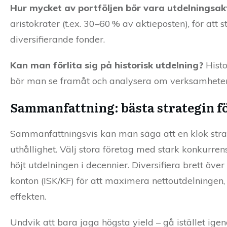
Hur mycket av portföljen bör vara utdelningsak
aristokrater (t.ex. 30–60 % av aktieposten), för att s
diversifierande fonder.
Kan man förlita sig på historisk utdelning?
Histo
bör man se framåt och analysera om verksamheten k
Sammanfattning: bästa strategin f
Sammanfattningsvis kan man säga att en klok strate
uthållighet. Välj stora företag med stark konkurre
höjt utdelningen i decennier. Diversifiera brett öve
konton (ISK/KF) för att maximera nettoutdelningen, 
effekten.
Undvik att bara jaga högsta yield – gå istället ig