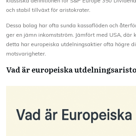
klassiska definitionen för S&P Europe 350 Dividend 
och stabil tillväxt för aristokrater.
Dessa bolag har ofta sunda kassaflöden och återför 
ger en jämn inkomstström. Jämfört med USA, där kra
detta har europeiska utdelningsaktier ofta högre d
motsvarigheter.
Vad är europeiska utdelningsarist