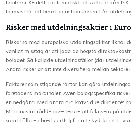
hanterar KF detta automatiskt till skillnad från ISK.
hemvist för att beräkna nettointäkten från utdelnin
Risker med utdelningsaktier i Eur
Riskerna med europeiska utdelningsaktier liknar de
vanligt misstag är att jaga de högsta direktavkastn
bolaget. Så kallade utdelningsfällor (där utdelning
Andra risker är att inte diversifiera mellan sektor
Faktorer som stigande räntor kan göra utdelningsakt
företagens marginaler. Även bolagsspecifika risker
en nedgång. Med andra ord krävs due diligence: kont
Morningstar rådde investerare att fokusera på utdel
samt hålla en bred portfölj för att skydda mot ovä