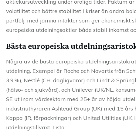
aktiekursutveckling under oroliga tider. Faktum är
volatilitet och bättre stabilitet i kriser än andra 
portfölj, med jämna intäkter som ger ekonomiskt sk
europeiska utdelningsaktier både stabil inkomst oc
Bästa europeiska utdelningsaristo
Några av de bästa europeiska utdelningsaristokrat
utdelning. Exempel är Roche och Novartis från Sch
3,9 %), Nestlé (CH, dagligvaror) och Lindt & Sprün
(hälso- och sjukvård), och Unilever (UK/NL, konsum
SE ut inom vårdsektorn med 25+ år av höjda utdeln
industriuthyraren Ashtead Group (UK) med 15 års hö
Kappa (IR, förpackningar) och United Utilities (UK,
utdelningstillväxt. Lista: