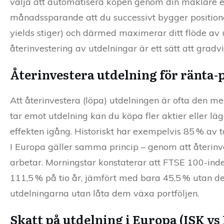
välja att automatisera köpen genom din mäklare ell
månadssparande att du successivt bygger positioner 
yields stiger) och därmed maximerar ditt flöde av
återinvestering av utdelningar är ett sätt att grad
Återinvestera utdelning för ränta-
Att återinvestera (löpa) utdelningen är ofta den me
tar emot utdelning kan du köpa fler aktier eller lä
effekten igång. Historiskt har exempelvis 85 % av 
I Europa gäller samma princip – genom att återinve
arbetar. Morningstar konstaterar att FTSE 100-inde
111,5 % på tio år, jämfört med bara 45,5 % utan des
utdelningarna utan låta dem växa portföljen.
Skatt på utdelning i Europa (ISK vs