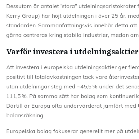
Dessutom är antalet ”stora” utdelningsaristokrater f
Kerry Group) har höjt utdelningen i över 25 år, 
standarden. Sammanfattningsvis innebär detta att 
gärna centreras kring stabila industrier, medan a
Varför investera i utdelningsaktier
Att investera i europeiska utdelningsaktier ger fle
positivt till totalavkastningen tack vare återinves
utan utdelningar steg med ~45,5 % under det senas
111,5 %. På samma sätt har bolag som kontinuerligt
Därtill är Europa ofta undervärderat jämfört med
balansräkning.
Europeiska bolag fokuserar generellt mer på utdelni