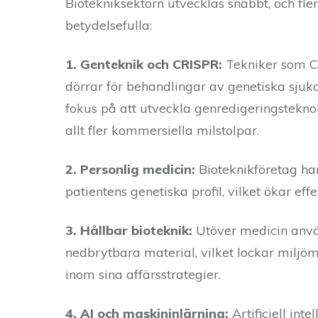
Biotekniksektorn utvecklas snabbt, och fle
betydelsefulla:
1. Genteknik och CRISPR:
Tekniker som CR
dörrar för behandlingar av genetiska sjuk
fokus på att utveckla genredigeringstekno
allt fler kommersiella milstolpar.
2. Personlig medicin:
Bioteknikföretag ha
patientens genetiska profil, vilket ökar eff
3. Hållbar bioteknik:
Utöver medicin använ
nedbrytbara material, vilket lockar miljö
inom sina affärsstrategier.
4. AI och maskininlärning:
Artificiell int