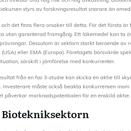
aktiekursen styrs av forskningsresultat snarare än omede
 och det finns flera orsaker till detta. För det första är
ta utan garanterad framgång. Ett läkemedel kan ta ö
 prövningar. Dessutom är sektorn starkt beroende av r
SA) eller EMA (Europa). Företagets börsvärde spelar
ation, särskilt i jämförelse med konkurrenter.
esultat från en fas 3-studie kan skicka en aktie till sk
ll. Investerare måste också beakta konkurrensen inom s
et påverkar marknadspotentialen för en enskild aktie.
 Biotekniksektorn