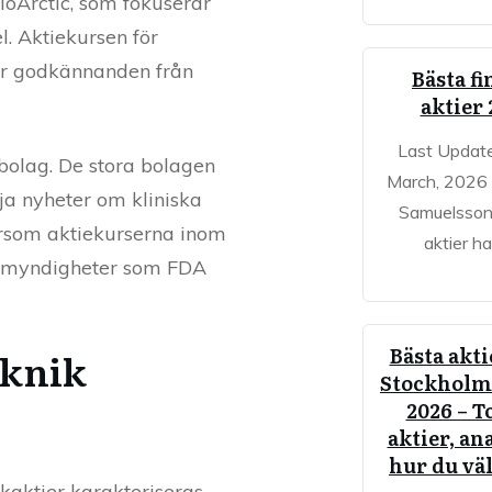
ioArctic, som fokuserar
. Aktiekursen för
ller godkännanden från
Bästa fi
aktier
Last Updat
 bolag. De stora bolagen
March, 2026
ja nyheter om kliniska
Samuelsson
tersom aktiekurserna inom
aktier ha
ån myndigheter som FDA
Bästa akt
eknik
Stockholm
2026 – T
aktier, an
hur du väl
ikaktier karakteriseras