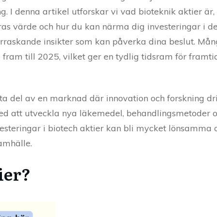
 I denna artikel utforskar vi vad bioteknik aktier är,
eras värde och hur du kan närma dig investeringar i 
erraskande insikter som kan påverka dina beslut. Må
 fram till 2025, vilket ger en tydlig tidsram för framt
tt ta del av en marknad där innovation och forskning dr
ed att utveckla nya läkemedel, behandlingsmetoder 
nvesteringar i biotech aktier kan bli mycket lönsamma
amhälle.
ier?