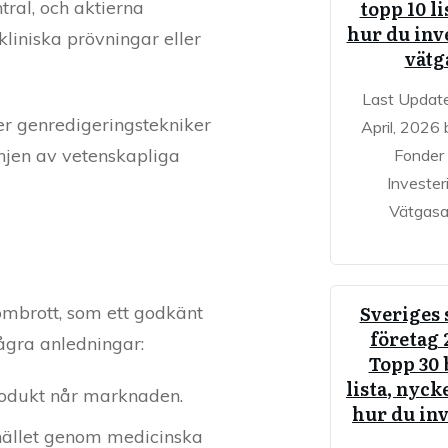
topp 10 li
tral, och aktierna
hur du inve
liniska prövningar eller
vätg
Last Updat
er genredigeringstekniker
April, 2026 
injen av vetenskapliga
Fonder
Invester
Vätgasa
Sveriges 
nombrott, som ett godkänt
företag 
ågra anledningar:
Topp 30 
lista, nyck
rodukt når marknaden.
hur du in
amhället genom medicinska