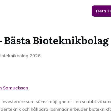
Testa 1
– Bästa Bioteknikbolag
Bioteknikbolag 2026
n Samuelsson
ör investerare som söker möjligheter i en snabbt växan
enteknik och hållbara lösningar erbjuder bioteknikf