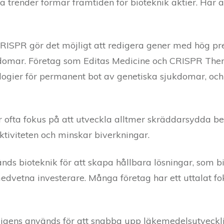
ra trender formar framtiden för bioteknik aktier. Här
ISPR gör det möjligt att redigera gener med hög prec
domar. Företag som Editas Medicine och CRISPR Thera
logier för permanent bot av genetiska sjukdomar, och
r ofta fokus på att utveckla alltmer skräddarsydda 
ektiviteten och minskar biverkningar.
ds bioteknik för att skapa hållbara lösningar, som bi
medvetna investerare. Många företag har ett uttalat f
elligens används för att snabba upp läkemedelsutveckli