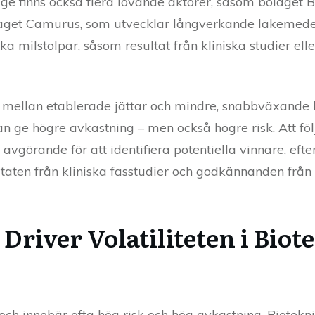
ge finns också flera lovande aktörer, såsom bolaget B
aget Camurus, som utvecklar långverkande läkemedel
ika milstolpar, såsom resultat från kliniska studier e
era mellan etablerade jättar och mindre, snabbväxande
n ge högre avkastning – men också högre risk. Att föl
 avgörande för att identifiera potentiella vinnare, ef
ultaten från kliniska fasstudier och godkännanden fr
Driver Volatiliteten i Biot
t och innebär ofta hög risk och hög avkastning. Biotekn