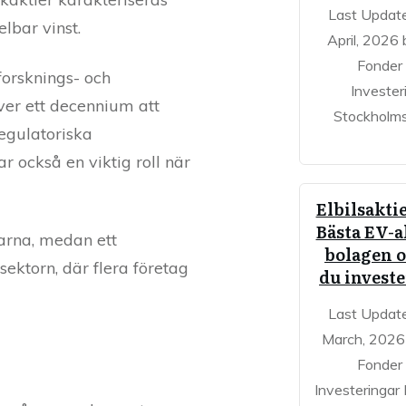
Last Updat
lbar vinst.
April, 2026 
Fonder
 forsknings- och
Invester
ver ett decennium att
Stockholm
egulatoriska
 också en viktig roll när
Elbilsaktie
Bästa EV-a
yarna, medan ett
bolagen 
ektorn, där flera företag
du investe
Last Updat
March, 2026 
Fonder
Investeringar E