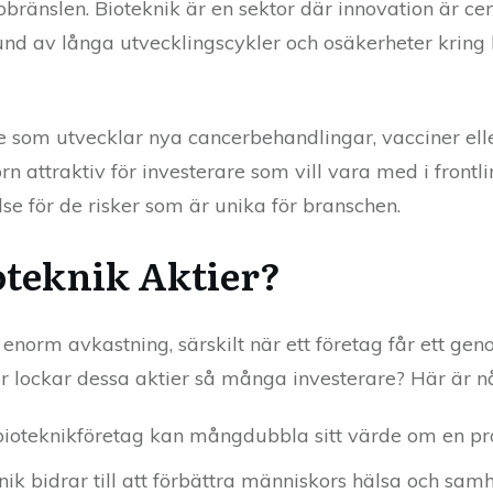
bränslen. Bioteknik är en sektor där innovation är cen
und av långa utvecklingscykler och osäkerheter kring k
 som utvecklar nya cancerbehandlingar, vacciner ell
n attraktiv för investerare som vill vara med i frontl
se för de risker som är unika för branschen.
ioteknik Aktier?
 enorm avkastning, särskilt när ett företag får ett ge
ör lockar dessa aktier så många investerare? Här är n
bioteknikföretag kan mångdubbla sitt värde om en p
knik bidrar till att förbättra människors hälsa och s