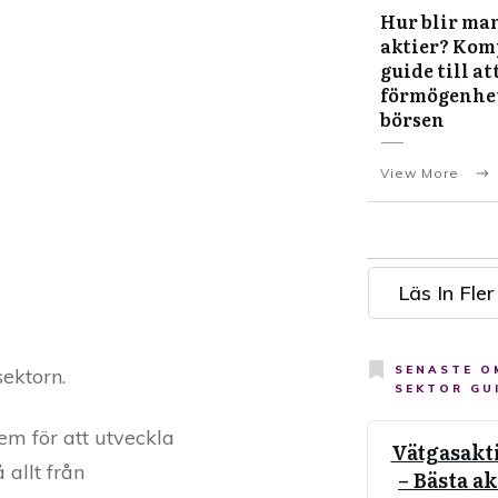
Hur blir man
aktier? Kom
guide till at
förmögenhe
börsen
View More
Läs In Fler
SENASTE 
sektorn.
SEKTOR GU
em för att utveckla
Vätgasakt
 allt från
– Bästa ak