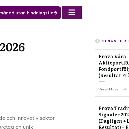
 månad utan bindningstid
 2026
SENASTE A
Prova Våra
Aktieportföl
Fondportfölj
(Resultat Fr
View More
Prova Tradi
Signaler 20
de och innovativ sektor.
(Dagligen + 
öretag en unik
Resultat) – 