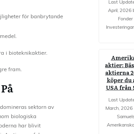
Last Updat
April, 2026 
jligheter för banbrytande
Fonder
Investeringa
emedel.
 i bioteknikaktier.
Amerik
aktier: Bä
gre fram.
aktierna 2
köper du a
 På
USA från 
Last Updat
tt domineras sektorn av
March, 2026
nom biologiska
Samuel
Amerikanska 
derna har blivit