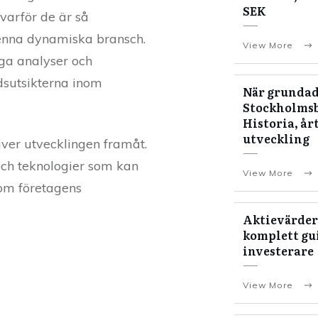
SEK
 varför de är så
denna dynamiska bransch.
View More
nga analyser och
idsutsikterna inom
När grundad
Stockholms
Historia, år
utveckling
iver utvecklingen framåt.
och teknologier som kan
View More
 om företagens
Aktievärder
komplett gui
investerare
View More