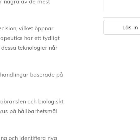
 är några av de mest
Läs In 
ision, vilket öppnar
peutics har ett tydligt
 dessa teknologier når
behandlingar baserade på
obränslen och biologiskt
okus på hållbarhetsmål
ng och identifiera nya