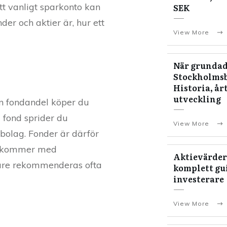
ett vanligt sparkonto kan
SEK
der och aktier är, hur ett
View More
När grundad
Stockholms
Historia, år
utveckling
n fondandel köper du
i fond sprider du
View More
a bolag. Fonder är därför
 De kommer med
Aktievärder
rjare rekommenderas ofta
komplett gui
investerare
View More