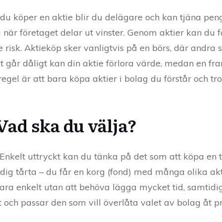
 du köper en aktie blir du delägare och kan tjäna peng
ing när företaget delar ut vinster. Genom aktier kan du
 risk. Aktieköp sker vanligtvis på en börs, där andra 
t går dåligt kan din aktie förlora värde, medan en 
gel är att bara köpa aktier i bolag du förstår och tro
 Vad ska du välja?
 Enkelt uttryckt kan du tänka på det som att köpa en tå
ärdig tårta – du får en korg (fond) med många olika a
para enkelt utan att behöva lägga mycket tid, samtidi
 och passar den som vill överlåta valet av bolag åt pr