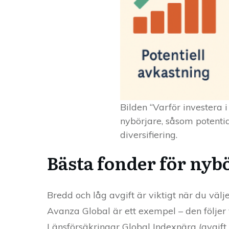
Bilden “Varför investera 
nybörjare, såsom potentia
diversifiering.
Bästa fonder för nyb
Bredd och låg avgift är viktigt när du välj
Avanza Global är ett exempel – den följer
Länsförsäkringar Global Indexnära (avgift