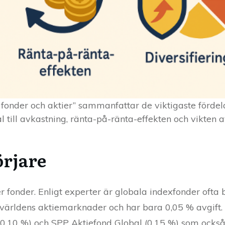
i fonder och aktier” sammanfattar de viktigaste fördel
l till avkastning, ränta-på-ränta-effekten och vikten 
örjare
er fonder. Enligt experter är globala indexfonder ofta b
 världens aktiemarknader och har bara 0,05 % avgift.
 0,10 %) och SPP Aktiefond Global (0,15 %) som också