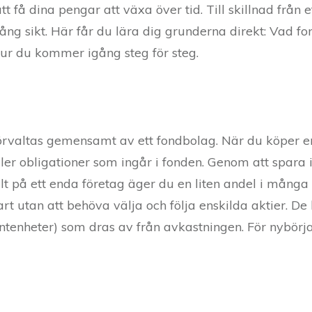
t få dina pengar att växa över tid. Till skillnad från 
ng sikt. Här får du lära dig grunderna direkt: Vad fon
hur du kommer igång steg för steg.
örvaltas gemensamt av ett fondbolag. När du köper e
eller obligationer som ingår i fonden. Genom att spara 
 allt på ett enda företag äger du en liten andel i mång
start utan att behöva välja och följa enskilda aktier.
ocentenheter) som dras av från avkastningen. För nybö