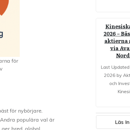
Kinesiska
2026 – Bäs
aktierna 
via Av
Nord
arna för
Last Updated
av
2026 by Akt
och Inves
Kines
äst för nybörjare.
 Andra populära val är
Läs In
 ger bred, global