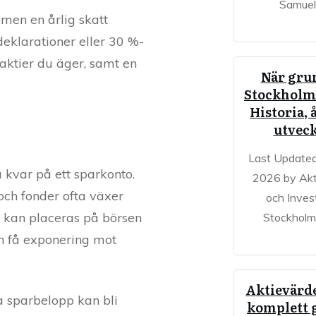
Samuel
 men en årlig skatt
deklarationer eller 30 %-
 aktier du äger, samt en
När gru
Stockholm
Historia, 
utvec
Last Updated
a kvar på ett sparkonto.
2026 by Akt
 och fonder ofta växer
och Inves
t kan placeras på börsen
Stockholm
ch få exponering mot
Aktievärd
 sparbelopp kan bli
komplett 