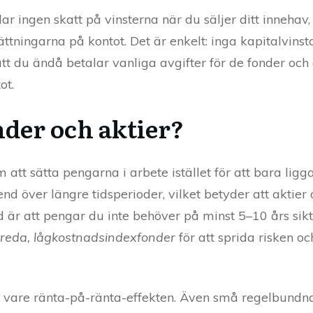
ar ingen skatt på vinsterna när du säljer ditt innehav,
ttningarna på kontot. Det är enkelt: inga kapitalvinst
tt du ändå betalar vanliga avgifter för de fonder och
ot.
nder och aktier?
 att sätta pengarna i arbete istället för att bara ligg
end över längre tidsperioder, vilket betyder att aktier
d är att pengar du inte behöver på minst 5–10 års sik
reda, lågkostnadsindexfonder
för att sprida risken o
 vare ränta-på-ränta-effekten. Även små regelbundna