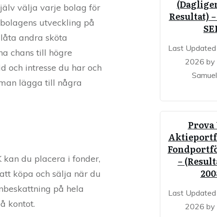
(Dagligen
älv välja varje bolag för
Resultat) –
 bolagens utveckling på
SE
 låta andra sköta
Last Updated 
a chans till högre
2026 by
id och intresse du har och
Samuel
 man lägga till några
Prova
Aktieportf
Fondportfö
K kan du placera i fonder,
– (Result
200
 att köpa och sälja när du
onbeskattning på hela
Last Updated 
å kontot.
2026 by