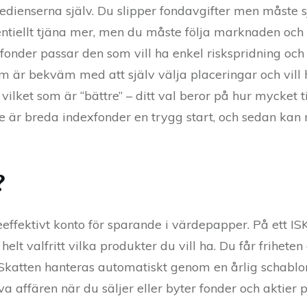
redienserna själv. Du slipper fondavgifter men måste sj
tentiellt tjäna mer, men du måste följa marknaden och
onder passar den som vill ha enkel riskspridning och
 är bekväm med att själv välja placeringar och vill h
 vilket som är “bättre” – ditt val beror på hur mycket t
re är breda indexfonder en trygg start, och sedan kan
?
teeffektivt konto för sparande i värdepapper. På ett IS
elt valfritt vilka produkter du vill ha. Du får friheten
r. Skatten hanteras automatiskt genom en årlig schabl
va affären när du säljer eller byter fonder och aktier p