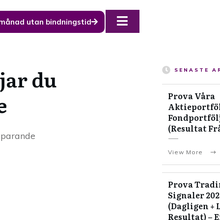
 månad utan bindningstid
jar du
SENASTE A
e
Prova Våra
Aktieportföl
Fondportfölj
(Resultat Fr
 sparande
View More
Prova Tradi
Signaler 20
(Dagligen + 
Resultat) – 