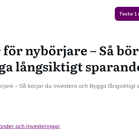
Testa 1
 för nybörjare – Så bör
ga långsiktigt sparand
örjare – Så börjar du investera och Bygga långsiktigt
Fonder och Investeringar