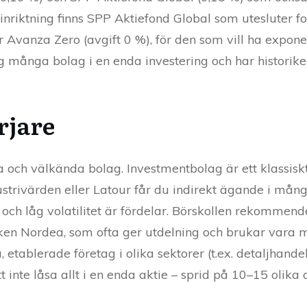
 inriktning finns SPP Aktiefond Global som utesluter fo
är Avanza Zero (avgift 0 %), för den som vill ha expo
g många bolag i en enda investering och har histori­ke
rjare
la och välkända bolag. Investmentbolag är ett klassisk
strivärden eller Latour får du indirekt ägande i många
g och låg volatilitet är fördelar. Börskollen rekommen
ken Nordea, som ofta ger utdelning och brukar vara m
 etablerade företag i olika sektorer (t.ex. detaljhandel
nte låsa allt i en enda aktie – sprid på 10–15 olika a