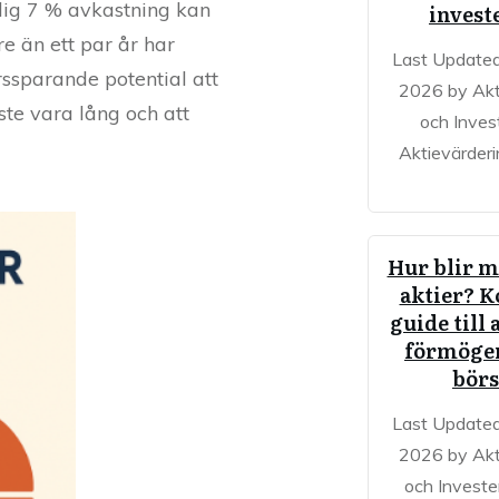
lig 7 % avkastning kan
invest
re än ett par år har
Last Updated
rssparande potential att
2026 by Akt
ste vara lång och att
och Inves
Aktievärderi
Hur blir m
aktier? 
guide till 
förmöge
bör
Last Updated
2026 by Akt
och Investe