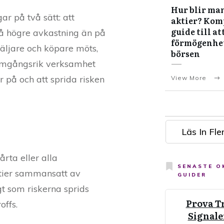
Hur blir man
ar på två sätt: att
aktier? Kom
guide till at
 få högre avkastning än på
förmögenhe
säljare och köpare möts,
börsen
framgångsrik verksamhet
r på och att sprida risken
View More
Läs In Fler
rta eller alla
SENASTE 
ktier sammansatt av
GUIDER
gt som riskerna sprids
Prova T
offs.
Signale