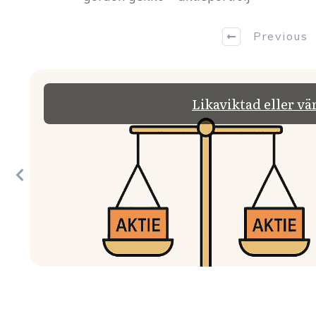
Previous
Likaviktad eller vä