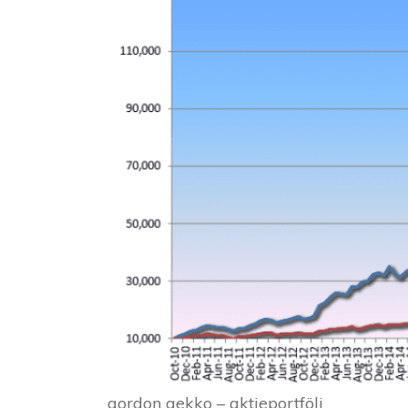
gordon gekko – aktieportfölj