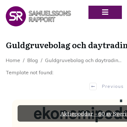
Guldgruvebolag och daytrading 
Home
/
Blog
/
Guldgruvebolag och daytrading – Så kan det se ut med rätt strategi
Template not found:
Previous
Aktiepoddar – 60 av Sver