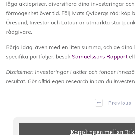
låga aktiepriser, diversifiera dina investeringar oc
förmögenhet över tid. Följ Mats Qvibergs råd: köp bi
Öresund, Investor och Latour är utmärkta startpunk
rådgivare.
Börja idag, även med en liten summa, och ge dina 
specifika portföljer, besök
Samuelssons Rapport
el
Disclaimer: Investeringar i aktier och fonder innebär
resultat. Gör alltid egen research innan du invester
Previous
Kopplingen mellan Riks