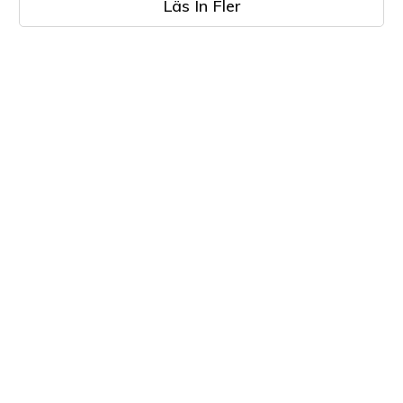
Läs In Fler
LÄR DIG MER
FÖRETAG