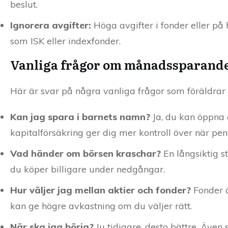
beslut.
Ignorera avgifter:
Höga avgifter i fonder eller på 
som ISK eller indexfonder.
Vanliga frågor om månadssparande 
Här är svar på några vanliga frågor som föräldra
Kan jag spara i barnets namn?
Ja, du kan öppna e
kapitalförsäkring ger dig mer kontroll över när pen
Vad händer om börsen kraschar?
En långsiktig 
du köper billigare under nedgångar.
Hur väljer jag mellan aktier och fonder?
Fonder ä
kan ge högre avkastning om du väljer rätt.
När ska jag börja?
Ju tidigare, desto bättre. Även