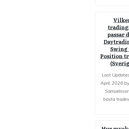
Vilke
trading
passar 
Daytradi
Swing 
Position t
(Sveri
Last Update
April, 2026 b
Samuelsso
bästa tradin
Hur mycke