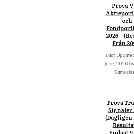
Prova V
Aktieport
och
Fondportf
2026 – (Re
Från 20
Last Update
June, 2026 b
Samuels
Prova Tr
Signaler
(Dagligen 
Resultat
Endast 9