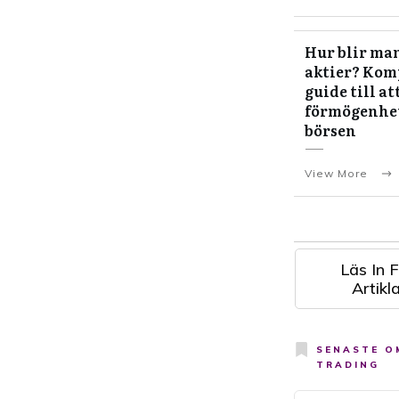
Hur blir man
aktier? Kom
guide till at
förmögenhe
börsen
View More
Läs In F
Artikla
SENASTE O
TRADING