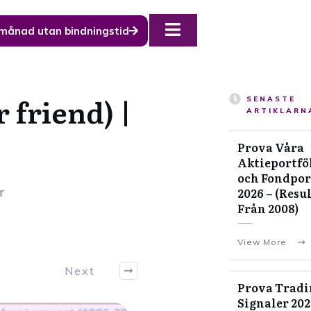
 månad utan bindningstid
r friend) |
SENASTE
ARTIKLARN
Prova Våra
Aktieportfö
och Fondpor
r
2026 – (Resu
Från 2008)
View More
Next
Prova Tradi
Signaler 20