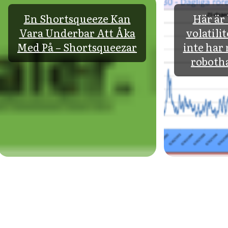
En Shortsqueeze Kan
Här är 
Vara Underbar Att Åka
volatili
Med På – Shortsqueezar
inte har
robotha