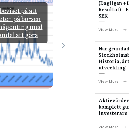
(Dagligen + 
Resultat) – 
beviset på att
Forex Trading: En gu
SEK
teten på börsen
till handel på
 någonting med
valutamarknaden
View More
ndel att göra
När grundad
Stockholms
Historia, år
utveckling
View More
Aktievärder
komplett gui
investerare
View More