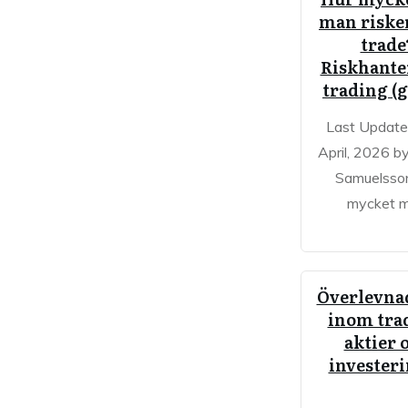
man riske
trade
Riskhante
trading (
Last Update
April, 2026 b
Samuelsso
mycket 
Överlevna
inom tra
aktier 
invester