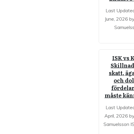
Last Update
June, 2026 b
Samuels
ISK vs K
Skillnad
skatt, ä
och do
fördela
måste känn
Last Update
April, 2026 b
Samuelsson I