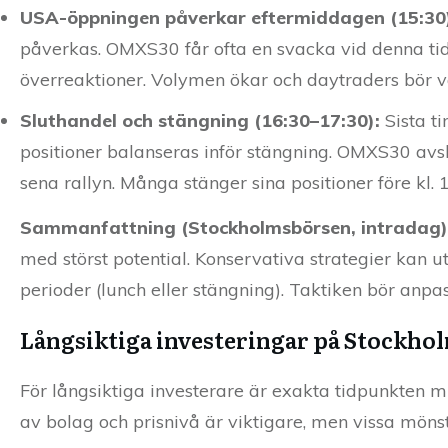
USA-öppningen påverkar eftermiddagen (15:30
påverkas. OMXS30 får ofta en svacka vid denna tid
överreaktioner. Volymen ökar och daytraders bör va
Sluthandel och stängning (16:30–17:30):
Sista ti
positioner balanseras inför stängning. OMXS30 avslu
sena rallyn. Många stänger sina positioner före kl. 
Sammanfattning (Stockholmsbörsen, intradag)
med störst potential. Konservativa strategier kan ut
perioder (lunch eller stängning). Taktiken bör anpas
Långsiktiga investeringar på Stockho
För långsiktiga investerare är exakta tidpunkten mi
av bolag och prisnivå är viktigare, men vissa möns