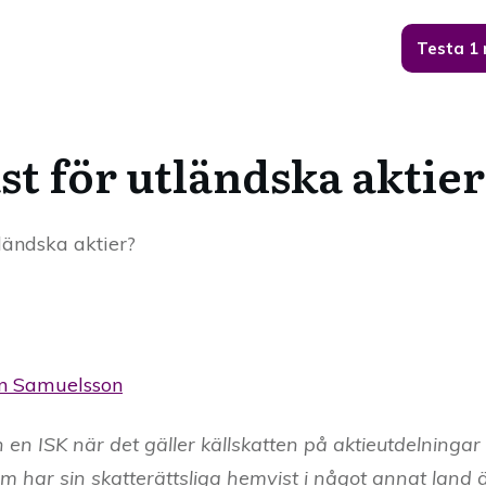
Testa 1
st för utländska aktie
tländska aktier?
n Samuelsson
n en ISK när det gäller källskatten på aktieutdelningar
 har sin skatterättsliga hemvist i något annat land ä