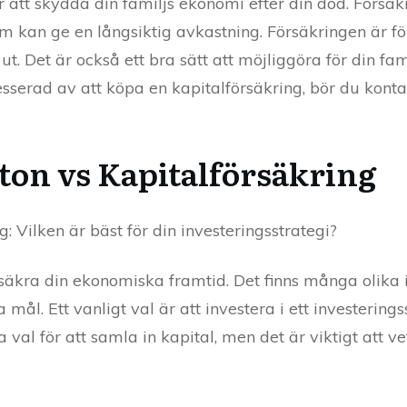
ör att skydda din familjs ekonomi efter din död. Försä
m kan ge en långsiktig avkastning. Försäkringen är f
t. Det är också ett bra sätt att möjliggöra för din familj
resserad av att köpa en kapitalförsäkring, bör du kont
ton vs Kapitalförsäkring
: Vilken är bäst för din investeringsstrategi?
t säkra din ekonomiska framtid. Det finns många olika
ål. Ett vanligt val är att investera i ett investering
val för att samla in kapital, men det är viktigt att ve