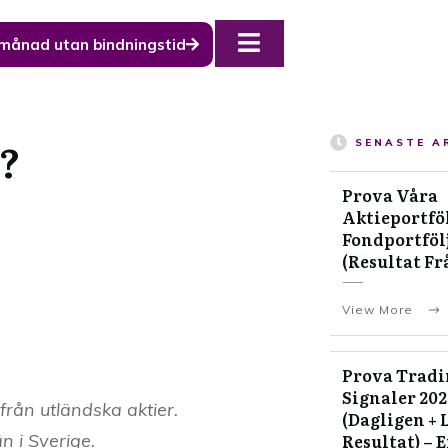
 månad utan bindningstid
r?
SENASTE A
Prova Våra
Aktieportföl
Fondportfölj
(Resultat Fr
View More
Prova Tradi
Signaler 20
 från utländska aktier.
(Dagligen + 
n i Sverige.
Resultat) – 