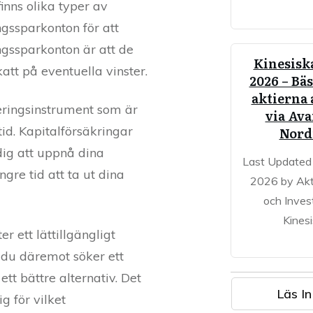
finns olika typer av
ngssparkonton för att
ingssparkonton är att de
Kinesiska
att på eventuella vinster.
2026 – Bäs
aktierna 
steringsinstrument som är
via Av
tid. Kapitalförsäkringar
Nord
dig att uppnå dina
Last Updated
gre tid att ta ut dina
2026 by Akt
och Inves
Kines
r ett lättillgängligt
m du däremot söker ett
tt bättre alternativ. Det
Läs In
 för vilket