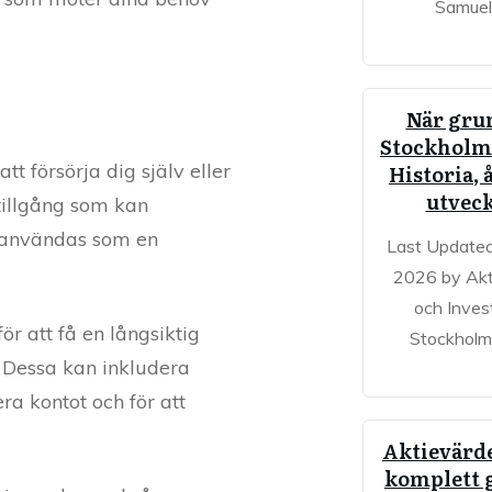
Samuel
När gru
Stockholm
t försörja dig själv eller
Historia, 
utvec
 tillgång som kan
så användas som en
Last Updated
2026 by Akt
och Inves
ör att få en långsiktig
Stockholm
. Dessa kan inkludera
era kontot och för att
Aktievärd
komplett 