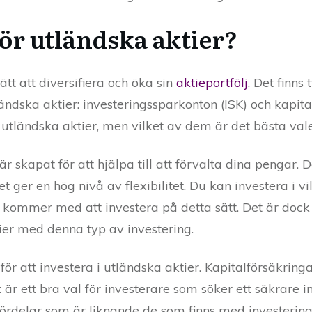
för utländska aktier?
ätt att diversifiera och öka sin
aktieportfölj
. Det finns
ändska aktier: investeringssparkonton (ISK) och kapit
i utländska aktier, men vilket av dem är det bästa vale
r skapat för att hjälpa till att förvalta dina pengar. 
et ger en hög nivå av flexibilitet. Du kan investera i vi
 kommer med att investera på detta sätt. Det är dock 
tier med denna typ av investering.
för att investera i utländska aktier. Kapitalförsäkringa
r ett bra val för investerare som söker ett säkrare in
fördelar som är liknande de som finns med investeri