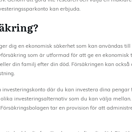
nvesteringssparkonto kan erbjuda.
säkring?
ger dig en ekonomisk säkerhet som kan användas till at
 livförsäkring som är utformad för att ge en ekonomisk
ig eller din familj efter din död. Försäkringen kan ock
tning.
n investeringskonto där du kan investera dina pengar f
 olika investeringsalternativ som du kan välja mellan
. Försäkringsbolagen tar en provision för att administr