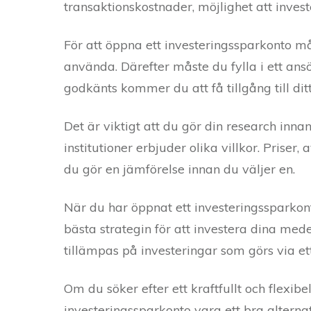
transaktionskostnader, möjlighet att inves
För att öppna ett investeringssparkonto mås
använda. Därefter måste du fylla i ett ans
godkänts kommer du att få tillgång till dit
Det är viktigt att du gör din research inna
institutioner erbjuder olika villkor. Priser,
du gör en jämförelse innan du väljer en.
När du har öppnat ett investeringssparkon
bästa strategin för att investera dina med
tillämpas på investeringar som görs via et
Om du söker efter ett kraftfullt och flexib
investeringssparkonto vara ett bra altern