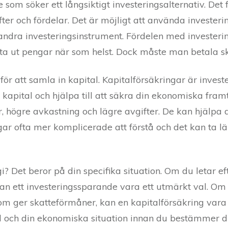
 som söker ett långsiktigt investeringsalternativ. Det 
ter och fördelar. Det är möjligt att använda investeri
ch andra investeringsinstrument. Fördelen med invester
t ta ut pengar när som helst. Dock måste man betala sk
 för att samla in kapital. Kapitalförsäkringar är inve
t kapital och hjälpa till att säkra din ekonomiska fram
er, högre avkastning och lägre avgifter. De kan hjälpa 
r ofta mer komplicerade att förstå och det kan ta län
i? Det beror på din specifika situation. Om du letar efte
 kan ett investeringssparande vara ett utmärkt val. O
m ger skatteförmåner, kan en kapitalförsäkring vara e
l och din ekonomiska situation innan du bestämmer dig