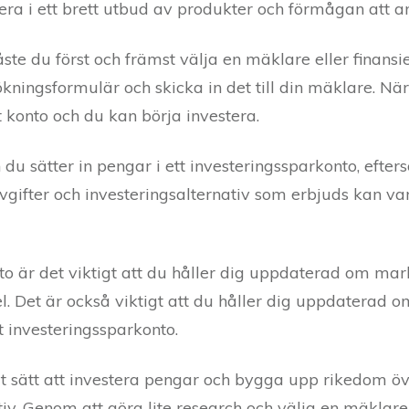
tera i ett brett utbud av produkter och förmågan att a
te du först och främst välja en mäklare eller finansiel
ökningsformulär och skicka in det till din mäklare. Nä
t konto och du kan börja investera.
n du sätter in pengar i ett investeringssparkonto, eft
 avgifter och investeringsalternativ som erbjuds kan vari
to är det viktigt att du håller dig uppdaterad om ma
el. Det är också viktigt att du håller dig uppdaterad 
t investeringssparkonto.
elt sätt att investera pengar och bygga upp rikedom öv
ativ. Genom att göra lite research och välja en mäkla