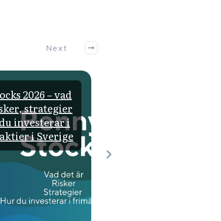
Next
ocks 2026 – vad
Risker med
isker, strategier
aktieinvesteringar –
du investerar i
skyddar du din portf
ktier i Sverige
och minimerar riske