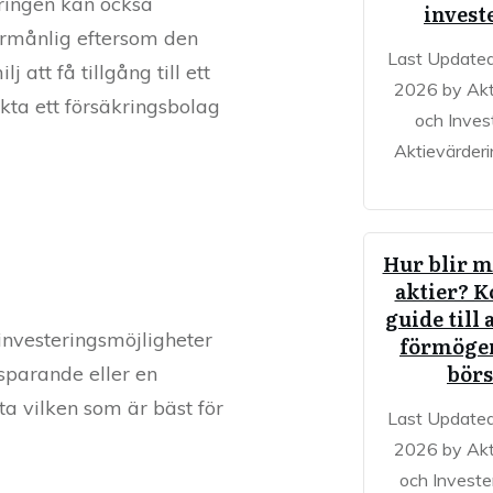
kringen kan också
invest
örmånlig eftersom den
Last Updated
 att få tillgång till ett
2026 by Akt
akta ett försäkringsbolag
och Inves
Aktievärderi
Hur blir m
aktier? 
guide till 
 investeringsmöjligheter
förmöge
bör
ssparande eller en
ta vilken som är bäst för
Last Updated
2026 by Akt
och Investe