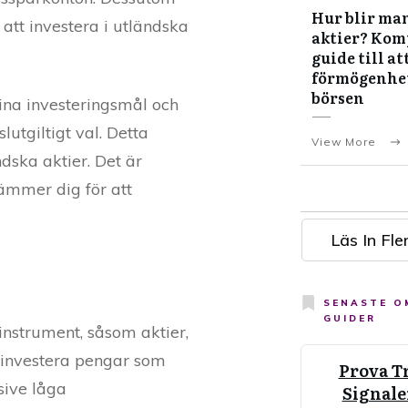
Hur blir man
 att investera i utländska
aktier? Kom
guide till at
förmögenhe
börsen
ina investeringsmål och
utgiltigt val. Detta
View More
ndska aktier. Det är
tämmer dig för att
Läs In Fler
SENASTE 
GUIDER
 instrument, såsom aktier,
ch investera pengar som
Prova T
sive låga
Signale