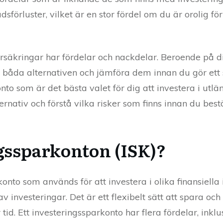
örluster, vilket är en stor fördel om du är orolig för
rsäkringar har fördelar och nackdelar. Beroende på d
 båda alternativen och jämföra dem innan du gör ett sl
to som är det bästa valet för dig att investera i utlä
lternativ och förstå vilka risker som finns innan du bes
ngssparkonton (ISK)?
 konto som används för att investera i olika finansiella
v investeringar. Det är ett flexibelt sätt att spara o
tid. Ett investeringssparkonto har flera fördelar, inklu