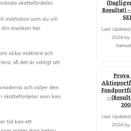
(Dagligen
nvända skattefördelar.
Resultat) –
SE
l institution som du vill
r din ansökan har
Last Updated 
2026 by
Samuel
ersom olika mäklare och
era, så det är viktigt att
Prova
Aktieportf
rknaderna och väljer den
Fondportfö
om skattefördelar som kan
– (Result
200
Last Updated 
er tid kan ett
2026 by
re som möter dina behov