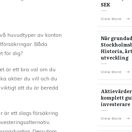
SEK
View More
 två huvudtyper av konton
När grundad
alförsäkringar. Båda
Stockholms
Historia, år
t för dig?
utveckling
Det är ett bra val om du
View More
lka aktier du vill och du
viktigt att du är beredd
Aktievärder
komplett gui
investerare
r är ett slags försäkring
View More
vesteringsalternativ.
ngssparkonton. Dessutom