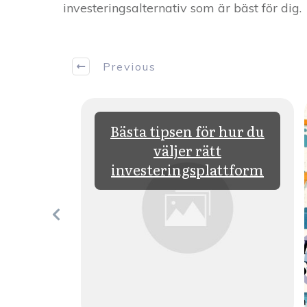
investeringsalternativ som är bäst för dig.
Previous
Bästa
Bästa tipsen för hur du
n,
väljer rätt
er och
investeringsplattform
tegier