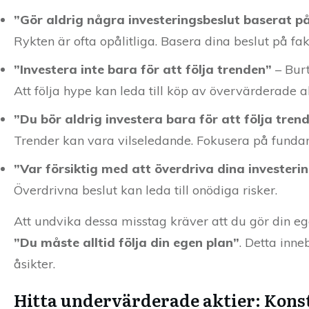
”Gör aldrig några investeringsbeslut baserat p
Rykten är ofta opålitliga. Basera dina beslut på fak
”Investera inte bara för att följa trenden”
– Burt
Att följa hype kan leda till köp av övervärderade ak
”Du bör aldrig investera bara för att följa tren
Trender kan vara vilseledande. Fokusera på funda
”Var försiktig med att överdriva dina investeri
Överdrivna beslut kan leda till onödiga risker.
Att undvika dessa misstag kräver att du gör din eg
”Du måste alltid följa din egen plan”
. Detta inne
åsikter.
Hitta undervärderade aktier: Konst