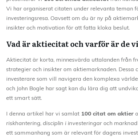
Vi har organiserat citaten under relevanta teman fö
investeringsresa. Oavsett om du är ny på aktiemark
insikter och motivation för att fatta kloka beslut.
Vad är aktiecitat och varför är de v
Aktiecitat är korta, minnesvärda uttalanden från f
strategier och insikter om aktiemarknaden. Dessa ci
investerare som vill navigera den komplexa värld
och John Bogle har sagt kan du lära dig att undvika
ett smart sätt.
I denna artikel har vi samlat
100 citat om aktier
o
riskhantering
,
disciplin i investeringar
och
marknads
ett sammanhang som är relevant för dagens invest