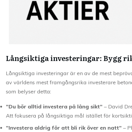
Långsiktiga investeringar: Bygg ri
Långsiktiga investeringar är en av de mest beprö
av världens mest framgångsrika investerare betonar
som belyser detta:
”Du bör alltid investera på lång sikt”
– David D
Att fokusera på långsiktiga mål istället för kortsik
”Investera aldrig för att bli rik över en natt”
– P