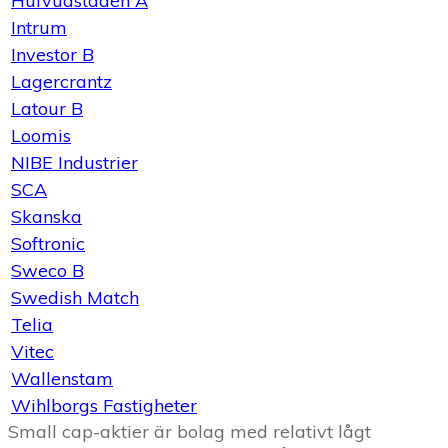
Hufvudstaden A
Intrum
Investor B
Lagercrantz
Latour B
Loomis
NIBE Industrier
SCA
Skanska
Softronic
Sweco B
Swedish Match
Telia
Vitec
Wallenstam
Wihlborgs Fastigheter
Small cap-aktier är bolag med relativt lågt