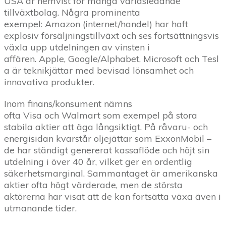
USA är hemvist för många världsledande
tillväxtbolag. Några prominenta
exempel: Amazon (internet/​handel) har haft
explosiv försäljningstillväxt och ses fortsättningsvis
växla upp utdelningen av vinsten i
affären. Apple, Google/Alphabet, Microsoft och Tesl
a är teknikjättar med bevisad lönsamhet och
innovativa produkter.
Inom finans/​konsument nämns
ofta Visa och Walmart som exempel på stora
stabila aktier att äga långsiktigt. På råvaru- och
energisidan kvarstår oljejättar som ExxonMobil –
de har ständigt genererat kassaflöde och höjt sin
utdelning i över 40 år, vilket ger en ordentlig
säkerhetsmarginal. Sammantaget är amerikanska
aktier ofta högt värderade, men de största
aktörerna har visat att de kan fortsätta växa även i
utmanande tider.