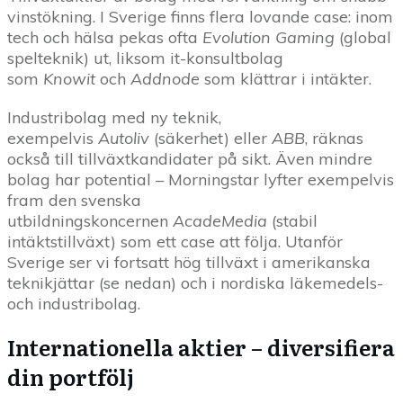
vinstökning. I Sverige finns flera lovande case: inom
tech och hälsa pekas ofta
Evolution Gaming
(global
spelteknik) ut, liksom it-konsultbolag
som
Knowit
och
Addnode
som klättrar i intäkter.
Industribolag med ny teknik,
exempelvis
Autoliv
(säkerhet) eller
ABB
, räknas
också till tillväxtkandidater på sikt. Även mindre
bolag har potential – Morningstar lyfter exempelvis
fram den svenska
utbildningskoncernen
AcadeMedia
(stabil
intäktstillväxt) som ett case att följa. Utanför
Sverige ser vi fortsatt hög tillväxt i amerikanska
teknikjättar (se nedan) och i nordiska läkemedels-
och industribolag.
Internationella aktier – diversifiera
din portfölj