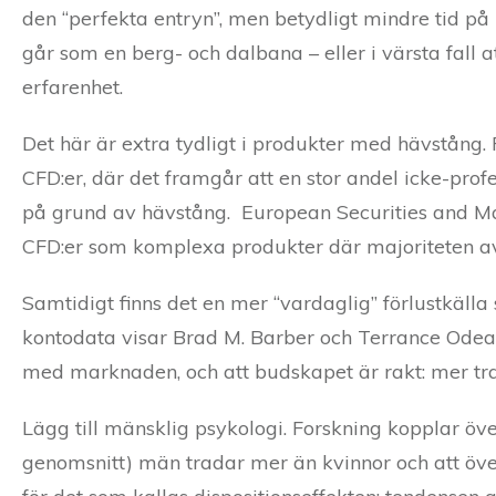
den “perfekta entryn”, men betydligt mindre tid på r
går som en berg- och dalbana – eller i värsta fall 
erfarenhet.
Det här är extra tydligt i produkter med hävstång. 
CFD:er, där det framgår att en stor andel icke-prof
på grund av hävstång. European Securities and Ma
CFD:er som komplexa produkter där majoriteten av r
Samtidigt finns det en mer “vardaglig” förlustkälla
kontodata visar Brad M. Barber och Terrance Odean 
med marknaden, och att budskapet är rakt: mer tradi
Lägg till mänsklig psykologi. Forskning kopplar överd
genomsnitt) män tradar mer än kvinnor och att öve