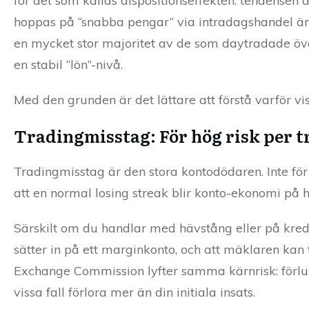
för det som kallas dispositionseffekten: tendensen a
hoppas på “snabba pengar” via intradagshandel är o
en mycket stor majoritet av de som daytradade öve
en stabil “lön”-nivå.
Med den grunden är det lättare att förstå varför v
Tradingmisstag: För hög risk per t
Tradingmisstag är den stora kontodödaren. Inte för a
att en normal losing streak blir konto-ekonomi på
Särskilt om du handlar med hävstång eller på kredit
sätter in på ett marginkonto, och att mäklaren kan t
Exchange Commission lyfter samma kärnrisk: förlus
vissa fall förlora mer än din initiala insats.