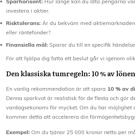
Sparhorisont:
Hur länge kan du låta pengarna vara
investera i aktier.
Risktolerans:
Är du bekväm med aktiemarknadens s
eller räntefonder?
Finansiella mål:
Sparar du till en specifik händels
För att hjälpa dig fatta ett beslut går vi igenom ol
Den klassiska tumregeln: 10 % av löne
En vanlig rekommendation är att spara
10 % av d
Denna sparkvot är realistisk för de flesta och gör d
vardagsekonomi för mycket. Om du har möjlighet at
kommer detta att accelerera din förmögenhetsbyg
Exempel:
Om du tjänar 25 000 kronor netto per må