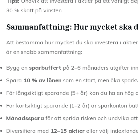
Tips:
Undvik att investera i aktier på ett vanligt 
30 % skatt på vinsten.
Sammanfattning: Hur mycket ska du
Att bestämma hur mycket du ska investera i aktier
är en snabb sammanfattning:
Bygg en
sparbuffert
på 2–6 månaders utgifter inn
Spara
10 % av lönen
som en start, men öka spark
För långsiktigt sparande (5+ år) kan du ha en hög 
För kortsiktigt sparande (1–2 år) är sparkonton bätt
Månadsspara
för att sprida risken och undvika a
Diversifiera med
12–15 aktier
eller välj indexfonde