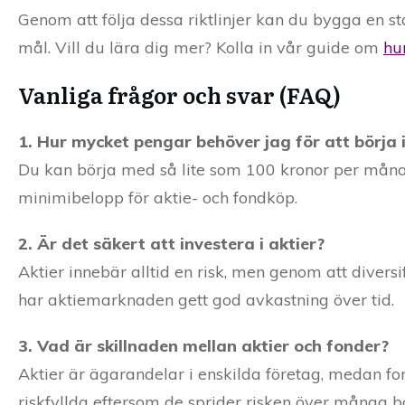
Genom att följa dessa riktlinjer kan du bygga en sta
mål. Vill du lära dig mer? Kolla in vår guide om
hu
Vanliga frågor och svar (FAQ)
1. Hur mycket pengar behöver jag för att börja i
Du kan börja med så lite som 100 kronor per måna
minimibelopp för aktie- och fondköp.
2. Är det säkert att investera i aktier?
Aktier innebär alltid en risk, men genom att diversi
har aktiemarknaden gett god avkastning över tid.
3. Vad är skillnaden mellan aktier och fonder?
Aktier är ägarandelar i enskilda företag, medan fon
riskfyllda eftersom de sprider risken över många b