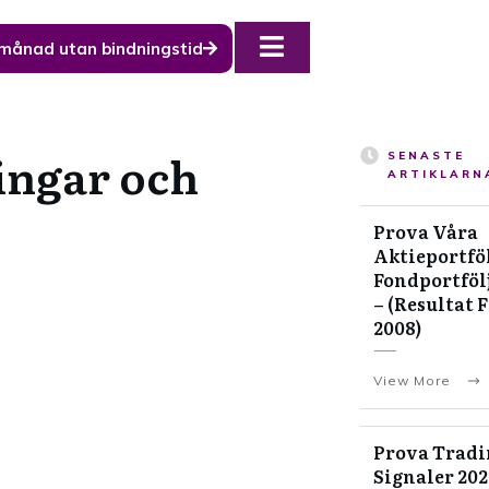
 månad utan bindningstid
ingar och
SENASTE
ARTIKLARN
Prova Våra
Aktieportföl
Fondportföl
– (Resultat 
2008)
View More
Prova Tradi
Signaler 20