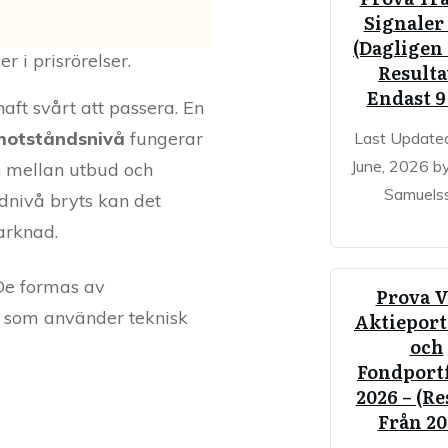
Signaler
(Dagligen 
 i prisrörelser.
Resulta
Endast 9
aft svårt att passera. En
motståndsnivå
fungerar
Last Update
June, 2026 b
n mellan utbud och
Samuels
ödnivå bryts kan det
arknad.
 De formas av
Prova V
rs som använder teknisk
Aktieport
och
Fondportf
2026 – (Re
Från 20