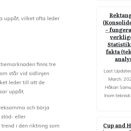
Rektang
 uppåt, vilket ofta leder
(Konsolid
– fungera
verklig
Statisti
fakta (te
analy
tiemarknaden finns tre
Last Update
om står vid sidlinjen
March, 20
et leder till att de
Håkan Samu
dsar uppåt.
Inom teknisk
 tveksamma och börja
stöd- eller
Cup and H
 trend i den riktning som