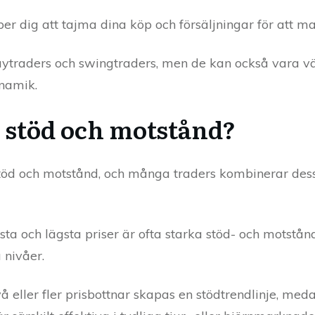
er dig att tajma dina köp och försäljningar för att 
aytraders och swingtraders, men de kan också vara vär
ynamik.
 stöd och motstånd?
a stöd och motstånd, och många traders kombinerar dess
ta och lägsta priser är ofta starka stöd- och motstån
 nivåer.
ler fler prisbottnar skapas en stödtrendlinje, medan 