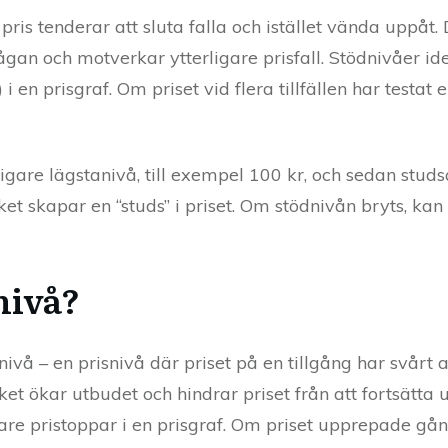
 pris tenderar att sluta falla och istället vända uppåt.
rågan och motverkar ytterligare prisfall. Stödnivåer id
 en prisgraf. Om priset vid flera tillfällen har testat e
idigare lägstanivå, till exempel 100 kr, och sedan stud
lket skapar en “studs” i priset. Om stödnivån bryts, ka
nivå?
ivå – en prisnivå där priset på en tillgång har svårt a
ilket ökar utbudet och hindrar priset från att fortsätt
gare pristoppar i en prisgraf. Om priset upprepade gång