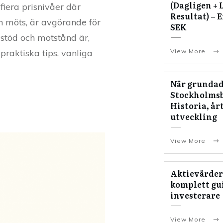
(Dagligen + 
iera prisnivåer där
Resultat) – 
n möts, är avgörande för
SEK
 stöd och motstånd är,
View More
praktiska tips, vanliga
När grundad
Stockholms
Historia, år
utveckling
View More
Aktievärder
komplett gui
investerare
View More