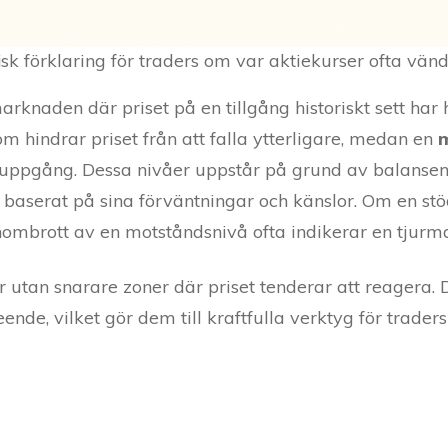
k förklaring för traders om var aktiekurser ofta vänder
knaden där priset på en tillgång historiskt sett har h
 hindrar priset från att falla ytterligare, medan en
isuppgång. Dessa nivåer uppstår på grund av balanse
 baserat på sina förväntningar och känslor. Om en st
ombrott av en motståndsnivå ofta indikerar en tjurm
r utan snarare zoner där priset tenderar att reagera.
nde, vilket gör dem till kraftfulla verktyg för trade