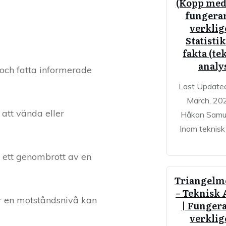
(Kopp med 
fungerar
verklig
Statisti
fakta (te
analy
 och fatta informerade
Last Update
March, 20
att vända eller
Håkan Samu
Inom teknisk
 ett genombrott av en
Triangelm
– Teknisk 
er en motståndsnivå kan
| Fungera
verklig