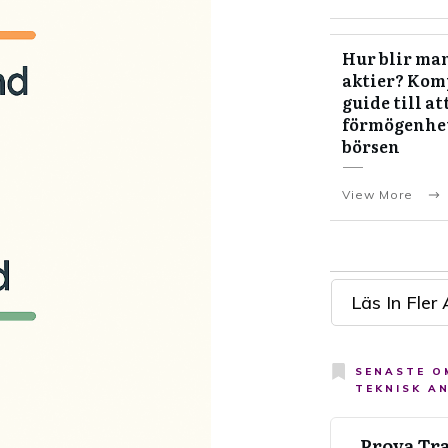
Hur blir man
aktier? Kom
guide till at
förmögenhe
börsen
View More
Läs In Fler 
SENASTE O
TEKNISK A
Prova Tr