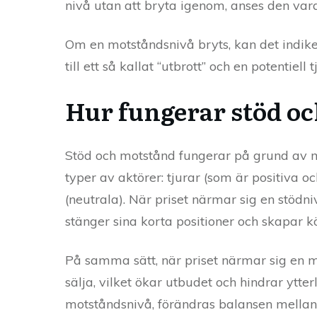
nivå utan att bryta igenom, anses den var
Om en motståndsnivå bryts, kan det indikera
till ett så kallat “utbrott” och en potentiell 
Hur fungerar stöd oc
Stöd och motstånd fungerar på grund av m
typer av aktörer: tjurar (som är positiva o
(neutrala). När priset närmar sig en stödniv
stänger sina korta positioner och skapar k
På samma sätt, när priset närmar sig en m
sälja, vilket ökar utbudet och hindrar yt
motståndsnivå, förändras balansen mellan u