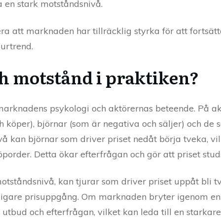
a en stark motståndsnivå.
 att marknaden har tillräcklig styrka för att fortsätta
tjurtrend.
h motstånd i praktiken?
arknadens psykologi och aktörernas beteende. På ak
ch köper), björnar (som är negativa och säljer) och de s
å kan björnar som driver priset nedåt börja tveka, vilk
öporder. Detta ökar efterfrågan och gör att priset stu
otståndsnivå, kan tjurar som driver priset uppåt bli
terligare prisuppgång. Om marknaden bryter igenom en 
tbud och efterfrågan, vilket kan leda till en starkare