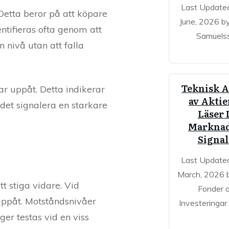
Last Update
 Detta beror på att köpare
June, 2026 b
entifieras ofta genom att
Samuels
n nivå utan att falla
Teknisk A
sar uppåt. Detta indikerar
av Aktie
n det signalera en starkare
Läser 
Markna
Signal
Last Update
March, 2026 b
tt stiga vidare. Vid
Fonder 
a uppåt. Motståndsnivåer
Investeringar
er testas vid en viss