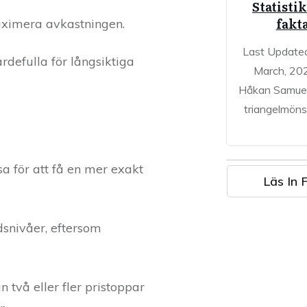
Statisti
fakt
maximera avkastningen.
Last Update
defulla för långsiktiga
March, 20
Håkan Samuel
triangelmöns
a för att få en mer exakt
Läs In F
dsnivåer, eftersom
två eller fler pristoppar