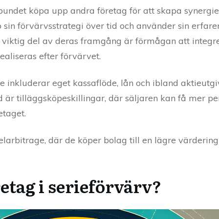
undet köpa upp andra företag för att skapa synergie
n förvärvsstrategi över tid och använder sin erfarenh
n viktig del av deras framgång är förmågan att integ
ealiseras efter förvärvet.
 inkluderar eget kassaflöde, lån och ibland aktieutgi
 är tilläggsköpeskillingar, där säljaren kan få mer p
etaget.
larbitrage, där de köper bolag till en lägre värderin
etag i serieförvärv?