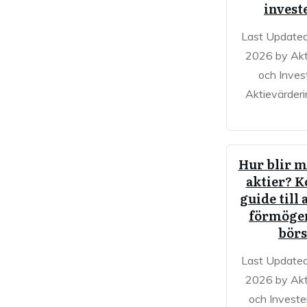
invest
Last Updated
2026 by Akt
och Inves
Aktievärderi
Hur blir m
aktier? 
guide till 
förmöge
bör
Last Updated
2026 by Akt
och Investe