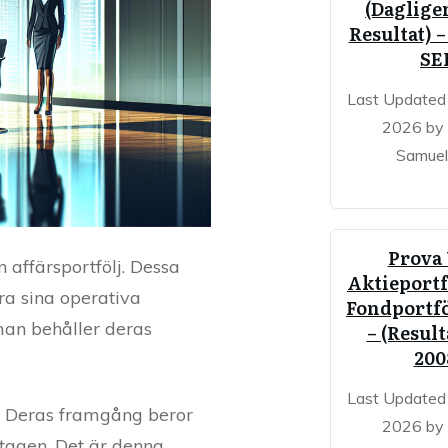
(Dagligen
Resultat) –
SE
Last Updated 
2026 by
Samuel
Prova
 affärsportfölj. Dessa
Aktieportf
ra sina operativa
Fondportfö
man behåller deras
– (Result
200
Last Updated 
l. Deras framgång beror
2026 by
etagen. Det är denna