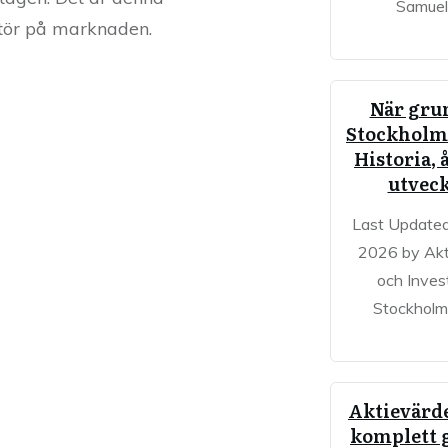
Samuel
aktör på marknaden.
När gru
Stockholm
Historia, 
utvec
Last Updated
2026 by Akt
och Inves
Stockholm
Aktievärd
komplett 