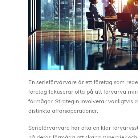
En serieförvärvare är ett företag som rege
företag fokuserar ofta på att förvärva min
förmågor. Strategin involverar vanligtvis
distinkta affärsoperationer.
Serieförvärvare har ofta en klar förvärvss
på deras förmåga att skapa synergier och 