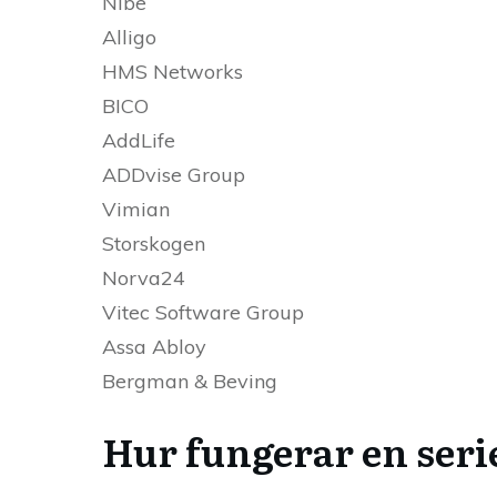
Nibe
Alligo
HMS Networks
BICO
AddLife
ADDvise Group
Vimian
Storskogen
Norva24
Vitec Software Group
Assa Abloy
Bergman & Beving
Hur fungerar en seri