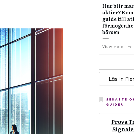
Hur blir man
aktier? Kom
guide till at
förmögenhe
börsen
View More
Läs In Fler
SENASTE 
GUIDER
Prova T
Signale