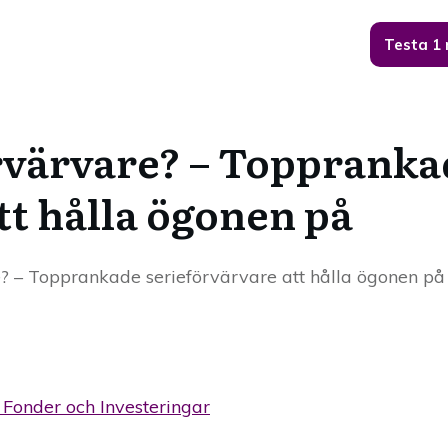
Testa 1
örvärvare? – Toppranka
tt hålla ögonen på
e? – Topprankade serieförvärvare att hålla ögonen på
, Fonder och Investeringar