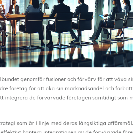
lbundet genomför fusioner och förvärv för att växa sin
dre företag för att öka sin marknadsandel och förbätt
 att integrera de förvärvade företagen samtidigt som 
trategi som är i linje med deras långsiktiga affärsmå
effektivt hantera integrationen av de förvärvade för