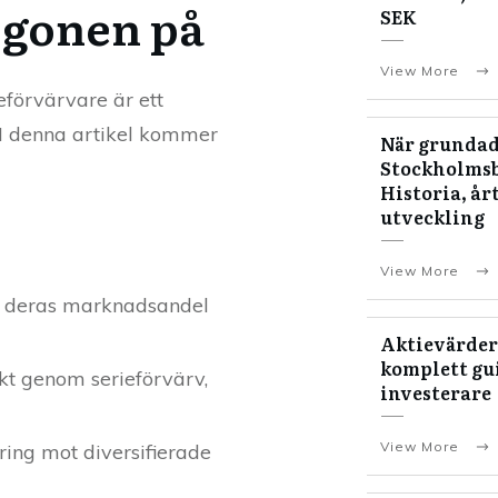
ögonen på
SEK
View More
ieförvärvare är ett
 I denna artikel kommer
När grundad
Stockholms
Historia, år
utveckling
View More
ar deras marknadsandel
Aktievärder
komplett gui
kt genom serieförvärv,
investerare
View More
ring mot diversifierade