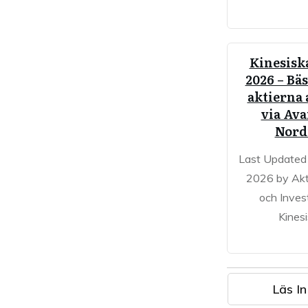
Kinesiska
2026 – Bäs
aktierna 
via Av
Nord
Last Updated
2026 by Akt
och Inves
Kines
Läs In