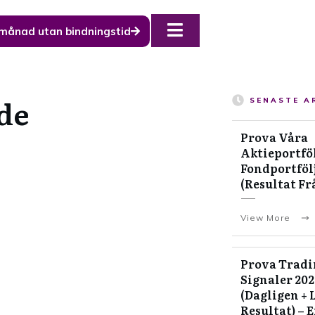
 månad utan bindningstid
de
SENASTE A
Prova Våra
Aktieportföl
Fondportfölj
(Resultat Fr
View More
Prova Tradi
Signaler 20
(Dagligen + 
Resultat) – 