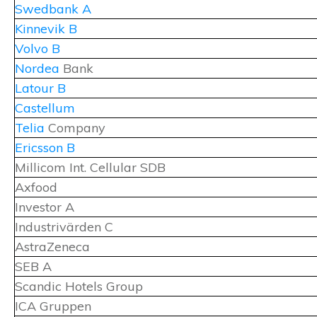
Swedbank A
Kinnevik B
Volvo B
Nordea
Bank
Latour B
Castellum
Telia
Company
Ericsson B
Millicom Int. Cellular SDB
Axfood
Investor A
Industrivärden C
AstraZeneca
SEB A
Scandic Hotels Group
ICA Gruppen