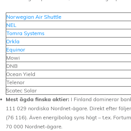
Norwegian Air Shuttle
NEL
Tomra Systems
Orkla
Equinor
Mowi
DNB
Ocean Yield
Telenor
Scatec Solar
Mest ägda finska aktier:
I Finland dominerar ban
111 029 nordiska Nordnet-ägare. Direkt efter föl
(76 116). Även energibolag syns högt – t.ex. Fortu
70 000 Nordnet-ägare.