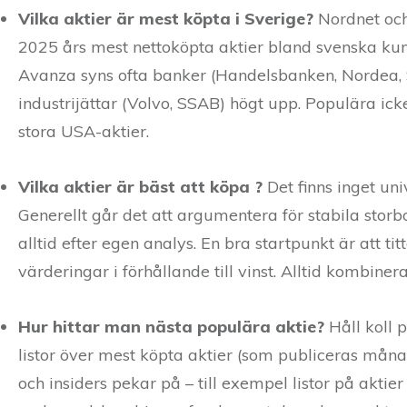
Vilka aktier är mest köpta i Sverige?
Nordnet och
2025 års mest nettoköpta aktier bland svenska kun
Avanza syns ofta banker (Handelsbanken, Nordea, S
industrijättar (Volvo, SSAB) högt upp. Populära ic
stora USA-akti­er.
Vilka aktier är bäst att köpa ?
Det finns inget uni
Generellt går det att argumentera för stabila storb
alltid efter egen analys. En bra startpunkt är att 
värderingar i förhållande till vinst. Alltid kombine
Hur hittar man nästa populära aktie?
Håll koll 
listor över mest köpta aktier (som publiceras måna
och insiders pekar på – till exempel listor på akti