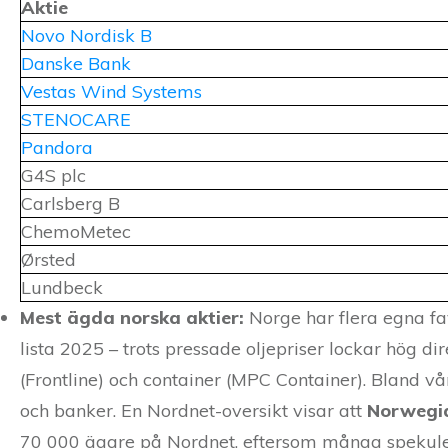
Aktie
Novo Nordisk B
Danske Bank
Vestas Wind Systems
STENOCARE
Pandora
G4S plc
Carlsberg B
ChemoMetec
Ørsted
Lundbeck
Mest ägda norska aktier:
Norge har flera egna fav
lista 2025 – trots pressade oljepriser lockar hög d
(Frontline) och container (MPC Container). Bland 
och banker. En Nordnet-oversikt visar att
Norwegia
70 000 ägare på Nordnet, eftersom många spekule