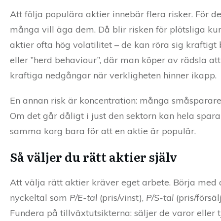
Att följa populära aktier innebär flera risker. För 
många vill äga dem. Då blir risken för plötsliga ku
aktier ofta hög volatilitet – de kan röra sig krafti
eller ”herd behaviour”, där man köper av rädsla att
kraftiga nedgångar när verkligheten hinner ikapp.
En annan risk är koncentration: många småsparare h
Om det går dåligt i just den sektorn kan hela spara
samma korg bara för att en aktie är populär.
Så väljer du rätt aktier själv
Att välja rätt aktier kräver eget arbete. Börja med 
nyckeltal som
P/E-tal
(pris/vinst),
P/S-tal
(pris/försä
Fundera på tillväxtutsikterna: säljer de varor eller