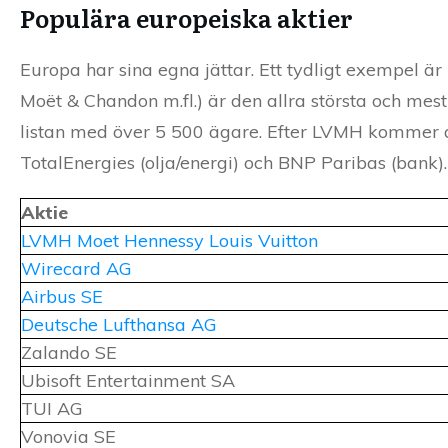
Populära europeiska aktier
Europa har sina egna jättar. Ett tydligt exempel ä
Moët & Chandon m.fl.) är den allra största och me
listan med över 5 500 ägare. Efter LVMH kommer an
TotalEnergies (olja/energi) och BNP Paribas (bank).
Aktie
LVMH Moet Hennessy Louis Vuitton
Wirecard AG
Airbus SE
Deutsche Lufthansa AG
Zalando SE
Ubisoft Entertainment SA
TUI AG
Vonovia SE