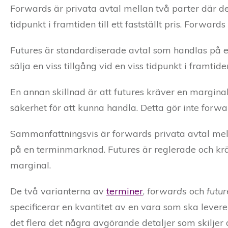
Forwards är privata avtal mellan två parter där de
tidpunkt i framtiden till ett fastställt pris. Forward
Futures är standardiserade avtal som handlas på
sälja en viss tillgång vid en viss tidpunkt i framtide
En annan skillnad är att futures kräver en margina
säkerhet för att kunna handla. Detta gör inte forwa
Sammanfattningsvis är forwards privata avtal mel
på en terminmarknad. Futures är reglerade och krä
marginal.
De två varianterna av
terminer
,
forwards
och
futur
specificerar en kvantitet av en vara som ska levereras
det flera det några avgörande detaljer som skilje