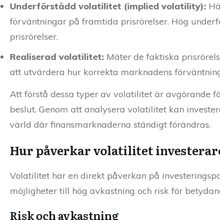
Underförstådd volatilitet (implied volatility):
Här
förväntningar på framtida prisrörelser. Hög underfö
prisrörelser.
Realiserad volatilitet:
Mäter de faktiska prisrörels
att utvärdera hur korrekta marknadens förväntning
Att förstå dessa typer av volatilitet är avgörand
beslut. Genom att analysera volatilitet kan investerar
värld där finansmarknaderna ständigt förändras.
Hur påverkar volatilitet investerar
Volatilitet har en direkt påverkan på investeringsp
möjligheter till hög avkastning och risk för betydand
Risk och avkastning