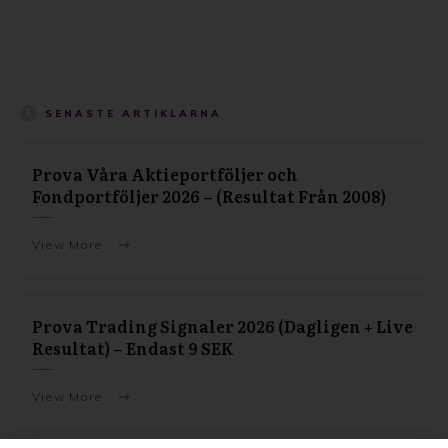
SENASTE ARTIKLARNA
Prova Våra Aktieportföljer och
Fondportföljer 2026 – (Resultat Från 2008)
View More
Prova Trading Signaler 2026 (Dagligen + Live
Resultat) – Endast 9 SEK
View More