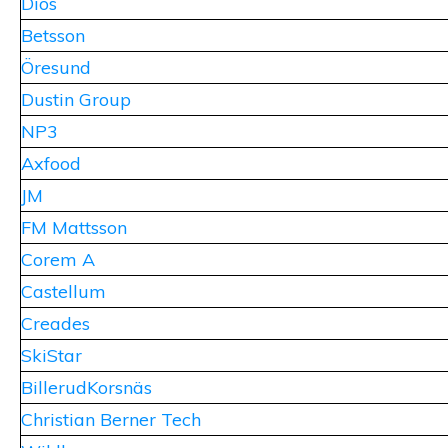
Diös
Betsson
Öresund
Dustin Group
NP3
Axfood
JM
FM Mattsson
Corem A
Castellum
Creades
SkiStar
BillerudKorsnäs
Christian Berner Tech