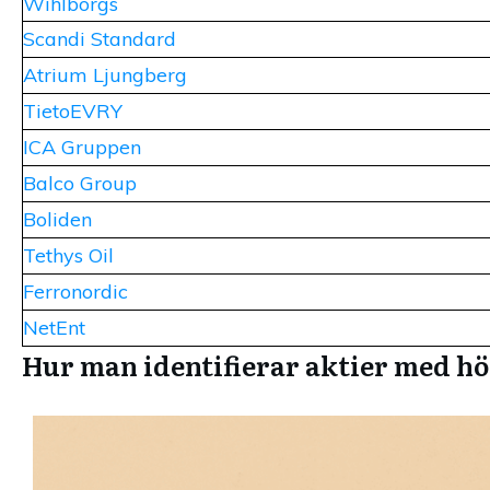
Wihlborgs
Scandi Standard
Atrium Ljungberg
TietoEVRY
ICA Gruppen
Balco Group
Boliden
Tethys Oil
Ferronordic
NetEnt
Hur man identifierar aktier med h