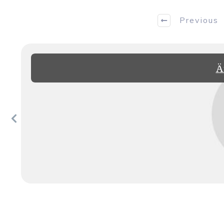
Previous
Ä