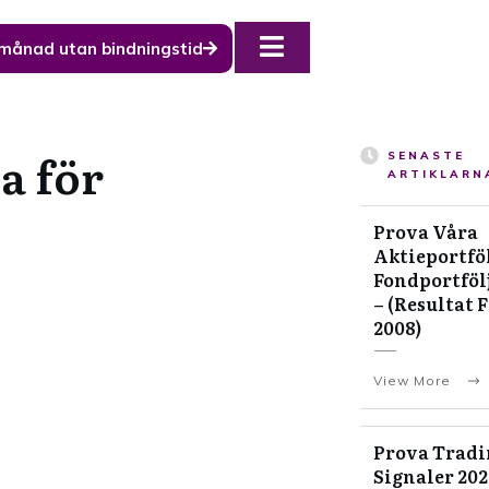
 månad utan bindningstid
a för
SENASTE
ARTIKLARN
Prova Våra
Aktieportföl
Fondportföl
– (Resultat 
2008)
View More
Prova Tradi
Signaler 20