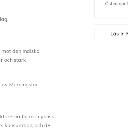
Östeuropa
lag.
Läs In 
g mot den indiska
r och stark
r av Morningstar.
torerna finans, cyklisk
isk konsumtion, och de