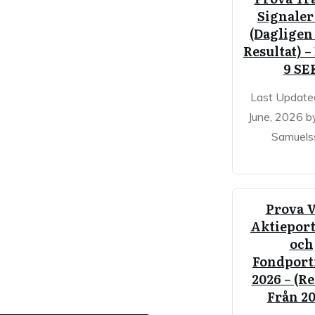
Signaler
(Dagligen 
Resultat) –
9 SE
Last Update
June, 2026 
Samuels
Prova 
Aktieport
och
Fondport
2026 – (Re
Från 2