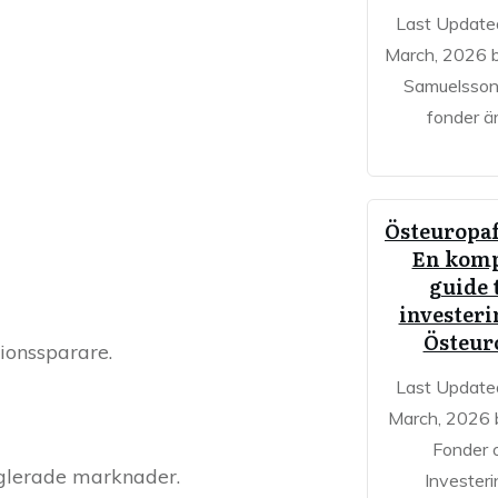
Last Update
March, 2026 
Samuelsso
fonder är
Östeuropa
En komp
guide t
investeri
Östeur
ionssparare.
Last Update
March, 2026 b
Fonder 
eglerade marknader.
Investeri