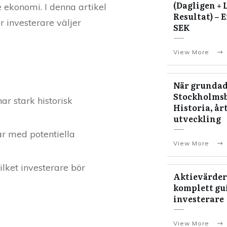
(Dagligen + 
e ekonomi. I denna artikel
Resultat) – 
r investerare väljer
SEK
View More
När grundad
Stockholms
r stark historisk
Historia, år
utveckling
ar med potentiella
View More
ilket investerare bör
Aktievärder
komplett gui
investerare
View More