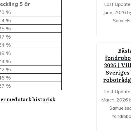
eckling 5 år
Last Update
70 %
June, 2026 
14 %
Samuels
85 %
07 %
54 %
Bäst
89 %
fondrobo
74 %
2026 | Vil
72 %
Sveriges 
46 %
robotrådg
27 %
Last Update
er med stark historisk
March, 2026 
Samuelss
fondrobo