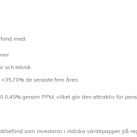
d fond med:
onor
or och teknik
å +35,70% de senaste fem åren.
ll 0,45% genom PPM, vilket gör den attraktiv för pens
d aktiefond som investerar i indiska värdepapper på r