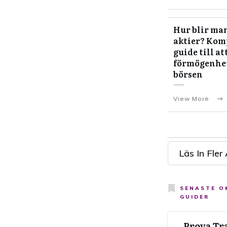
Hur blir man
aktier? Kom
guide till at
förmögenhe
börsen
View More
Läs In Fler 
SENASTE 
GUIDER
Prova Tr