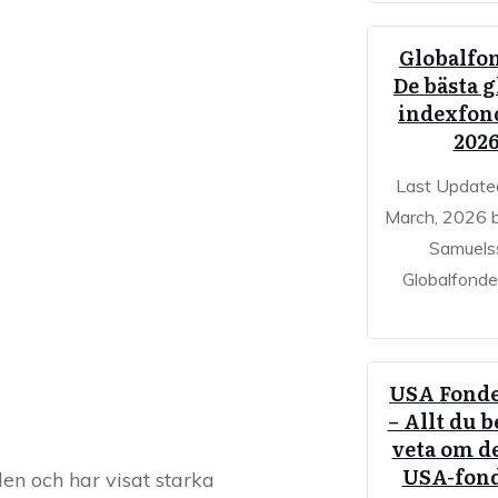
Globalfo
De bästa g
indexfon
202
Last Update
March, 2026 
Samuels
Globalfonder
USA Fonde
– Allt du 
veta om de
USA-fon
en och har visat starka