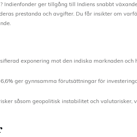
g? Indienfonder ger tillgång till Indiens snabbt växand
deras prestanda och avgifter. Du får insikter om varfö
nde.
rsifierad exponering mot den indiska marknaden och ha
 6,6% ger gynnsamma förutsättningar för investering
isker såsom geopolitisk instabilitet och valutarisker, v
r