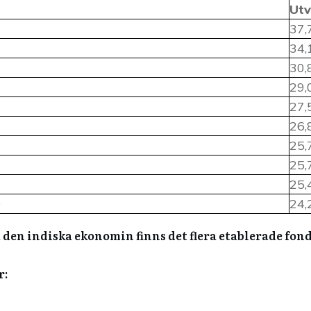
Utv
37,
34,
30,
29,
27,
26,
25,
25,
25,
D
24,
den indiska ekonomin finns det flera etablerade fond
r: