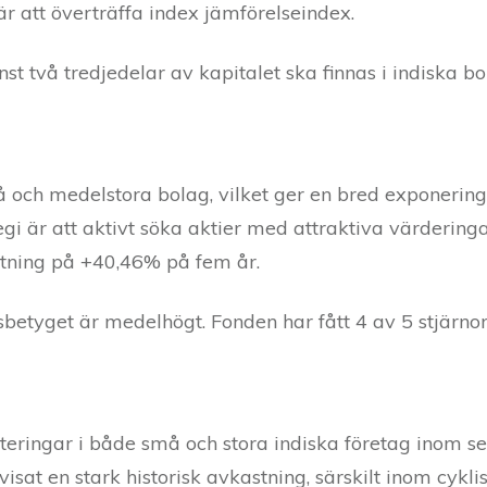
r att överträffa index jämförelseindex.
st två tredjedelar av kapitalet ska finnas i indiska bo
må och medelstora bolag, vilket ger en bred exponerin
gi är att aktivt söka aktier med attraktiva värderinga
astning på +40,46% på fem år.
betyget är medelhögt. Fonden har fått 4 av 5 stjärno
teringar i både små och stora indiska företag inom sek
isat en stark historisk avkastning, särskilt inom cykl