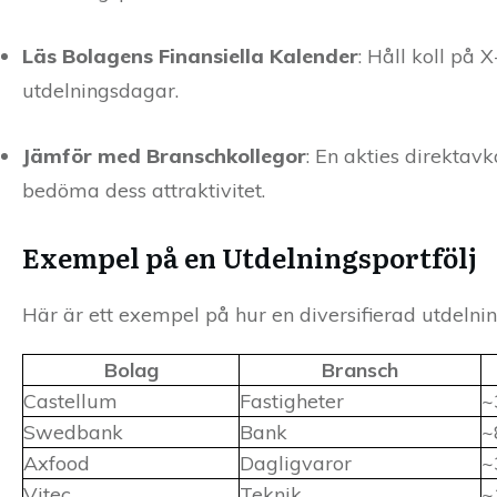
Läs Bolagens Finansiella Kalender
: Håll koll på 
utdelningsdagar.
Jämför med Branschkollegor
: En akties direktav
bedöma dess attraktivitet.
Exempel på en Utdelningsportfölj
Här är ett exempel på hur en diversifierad utdelnin
Bolag
Bransch
Castellum
Fastigheter
~
Swedbank
Bank
~
Axfood
Dagligvaror
~
Vitec
Teknik
~