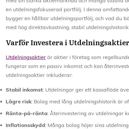
med sin starka aktiemarknad och många stabila bolag
en utdelningsfokuserad portfölj. I denna omfattan
bygger en hållbar utdelningsportfölj, och vad du b
med hög direktavkastning, stabil utdelningshistorik 
Varför Investera i Utdelningsaktie
Utdelningsaktier
är aktier i företag som regelbundet
fungerar som en passiv inkomst och kan återinveste
utdelningsaktier inkluderar:
Stabil inkomst
: Utdelningar ger ett kassaflöde äv
Lägre risk
: Bolag med lång utdelningshistorik är o
Ränta-på-ränta
: Återinvestering av utdelningar k
Inflationsskydd
: Många bolag höjer sina utdelninga