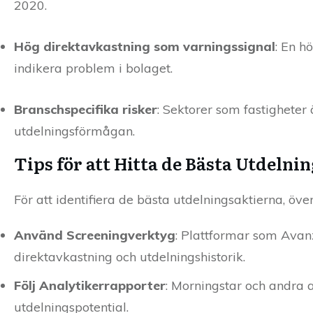
2020.
Hög direktavkastning som varningssignal
: En h
indikera problem i bolaget.
Branschspecifika risker
: Sektorer som fastigheter
utdelningsförmågan.
Tips för att Hitta de Bästa Utdelni
För att identifiera de bästa utdelningsaktierna, öve
Använd Screeningverktyg
: Plattformar som Avanz
direktavkastning och utdelningshistorik.
Följ Analytikerrapporter
: Morningstar och andra a
utdelningspotential.