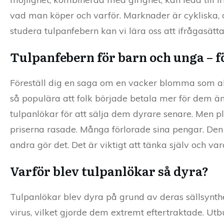
vad man köper och varför. Marknader är cykliska, oc
studera tulpanfebern kan vi lära oss att ifrågasätt
Tulpanfebern för barn och unga – f
Föreställ dig en saga om en vacker blomma som all
så populära att folk började betala mer för dem än f
tulpanlökar för att sälja dem dyrare senare. Men pl
priserna rasade. Många förlorade sina pengar. Den h
andra gör det. Det är viktigt att tänka själv och va
Varför blev tulpanlökar så dyra?
Tulpanlökar blev dyra på grund av deras sällsynthe
virus, vilket gjorde dem extremt eftertraktade. Utb