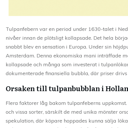
Tulpanfebern var en period under 1630-talet i Nede
nivåer innan de plötsligt kollapsade. Det hela b
snabbt blev en sensation i Europa. Under sin höjdp
Amsterdam. Denna ekonomiska mani inträffade me
kollapsade och många som investerat i tulpanlökar 
dokumenterade finansiella bubbla, där priser drivs
Orsaken till tulpanbubblan i Holla
Flera faktorer låg bakom tulpanfeberns uppkomst. F
och vissa sorter, särskilt de med unika mönster ors
spekulation, där köpare hoppades kunna sälja löka