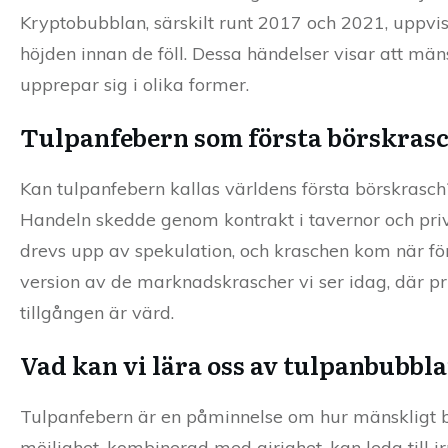
Kryptobubblan, särskilt runt 2017 och 2021, uppvis
höjden innan de föll. Dessa händelser visar att m
upprepar sig i olika former.
Tulpanfebern som första börskras
Kan tulpanfebern kallas världens första börskrasch? 
Handeln skedde genom kontrakt i tavernor och pr
drevs upp av spekulation, och kraschen kom när f
version av de marknadskrascher vi ser idag, där pr
tillgången är värd.
Vad kan vi lära oss av tulpanbubbl
Tulpanfebern är en påminnelse om hur mänskligt be
möjlighet, kombinerad med girighet, kan leda till irr