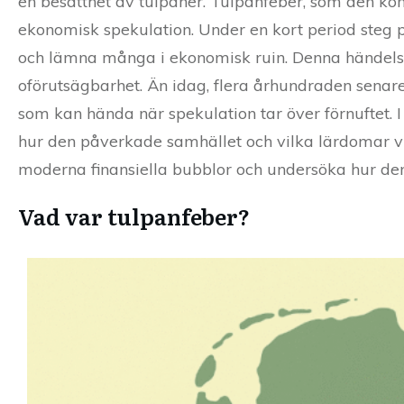
en besatthet av tulpaner. Tulpanfeber, som den kom
ekonomisk spekulation. Under en kort period steg pr
och lämna många i ekonomisk ruin. Denna händelse
oförutsägbarhet. Än idag, flera århundraden senar
som kan hända när spekulation tar över förnuftet. I
hur den påverkade samhället och vilka lärdomar v
moderna finansiella bubblor och undersöka hur den 
Vad var tulpanfeber?