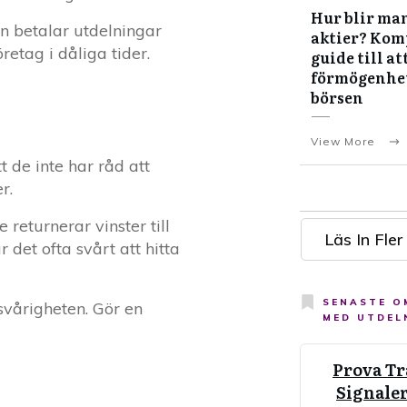
Hur blir man
n betalar utdelningar
aktier? Kom
etag i dåliga tider.
guide till at
förmögenhe
börsen
View More
t de inte har råd att
r.
returnerar vinster till
Läs In Fler
 det ofta svårt att hitta
SENASTE 
vårigheten. Gör en
MED UTDEL
Prova T
Signaler