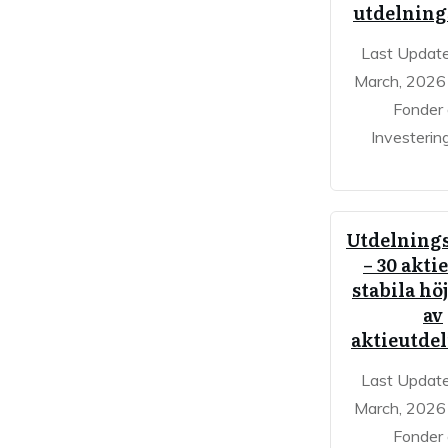
utdelning
Last Updat
March, 2026 
Fonder
Investerin
Utdelnings
– 30 akti
stabila hö
av
aktieutde
Last Updat
March, 2026 
Fonder