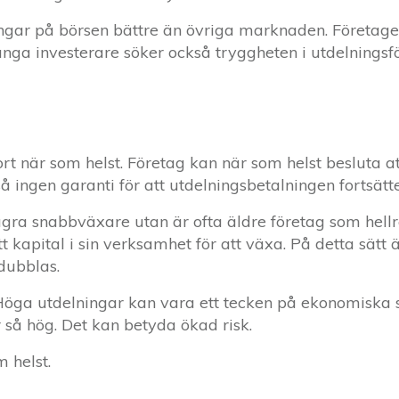
ångar på börsen bättre än övriga marknaden. Företage
ånga investerare söker också tryggheten i utdelningsför
rt när som helst. Företag kan när som helst besluta at
så ingen garanti för att utdelningsbetalningen fortsätte
gra snabbväxare utan är ofta äldre företag som hellre 
apital i sin verksamhet för att växa. På detta sätt är
dubblas.
Höga utdelningar kan vara ett tecken på ekonomiska s
 så hög. Det kan betyda ökad risk.
 helst.