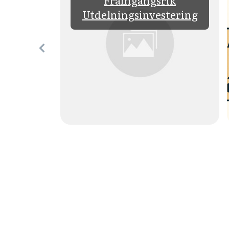
rtfölj
Framgångsrik
Guiden
Utdelningsinvestering