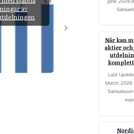
 med stabila
och nackdelar
June, 2026 
ningar av
Samuel
utdelningen
När kan ma
aktier och
utdelni
komplett
Last Updat
March, 2026
Samuelsson
ma
Nordi