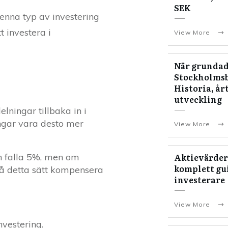
SEK
enna typ av investering
 investera i
View More
När grundad
Stockholms
Historia, år
utveckling
lningar tillbaka in i
ingar vara desto mer
View More
an falla 5%, men om
Aktievärder
komplett gui
på detta sätt kompensera
investerare
View More
nvestering.