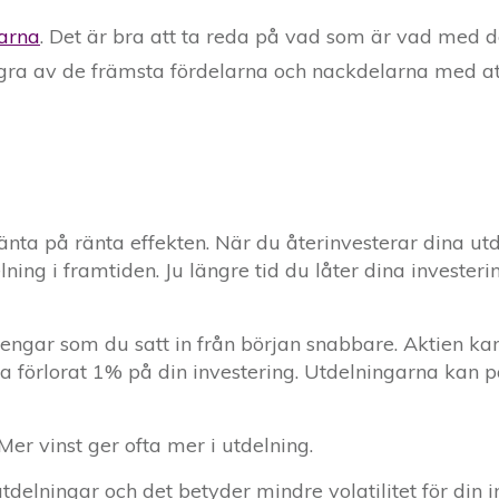
larna
. Det är bra att ta reda på vad som är vad med d
gra av de främsta fördelarna och nackdelarna med att
änta på ränta effekten. När du återinvesterar dina utde
ning i framtiden. Ju längre tid du låter dina invester
engar som du satt in från början snabbare. Aktien k
ra förlorat 1% på din investering. Utdelningarna kan 
er vinst ger ofta mer i utdelning.
tdelningar och det betyder mindre volatilitet för din i