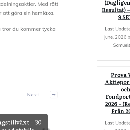
(Dagligen
delningsaktier. Med rätt
Resultat) 
r att göra sin hemläxa.
9 S
g tror du kommer tycka
Last Updat
June, 2026 
Samuel
Prova 
Aktieport
oc
Next
Fondport
2026 – (R
Från 2
gstillväxt – 30
Utdelningsaktier fö
Last Updat