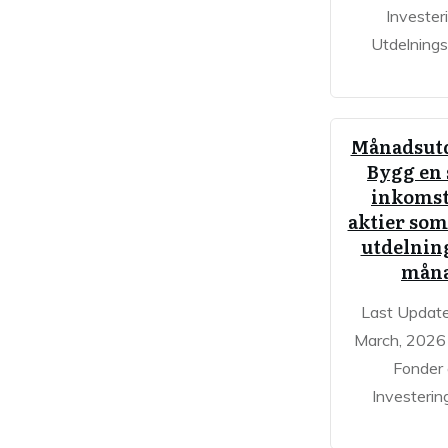
Invester
Utdelningst
Månadsutd
Bygg en 
inkoms
aktier som
utdelning
mån
Last Updat
March, 2026 
Fonder
Investerin