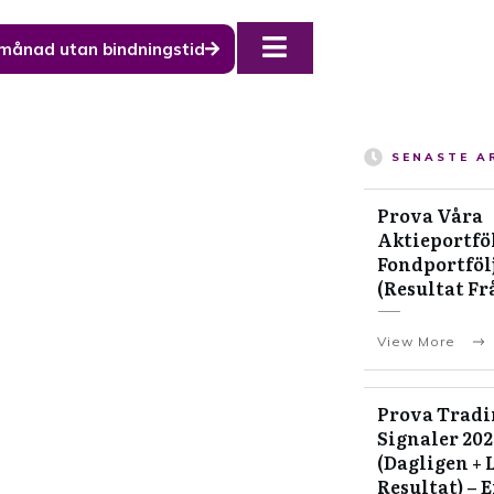
 månad utan bindningstid
SENASTE A
Prova Våra
Aktieportföl
Fondportfölj
(Resultat Fr
View More
Prova Tradi
Signaler 20
(Dagligen + 
Resultat) – 