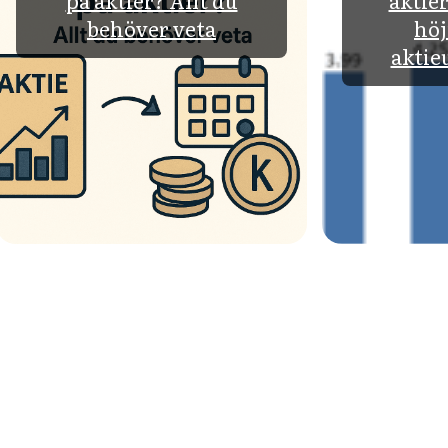
på aktier? Allt du
aktier
behöver veta
höj
aktie