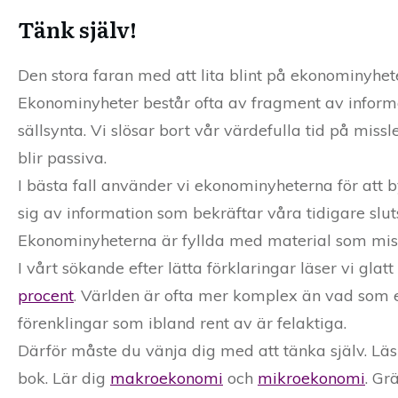
Tänk själv!
Den stora faran med att lita blint på ekonominyhete
Ekonominyheter består ofta av fragment av informat
sällsynta. Vi slösar bort vår värdefulla tid på m
blir passiva.
I bästa fall använder vi ekonominyheterna för att b
sig av information som bekräftar våra tidigare sluts
Ekonominyheterna är fyllda med material som miss
I vårt sökande efter lätta förklaringar läser vi gla
procent
. Världen är ofta mer komplex än vad som e
förenklingar som ibland rent av är felaktiga.
Därför måste du vänja dig med att tänka själv. Läs
bok. Lär dig
makroekonomi
och
mikroekonomi
. Gr