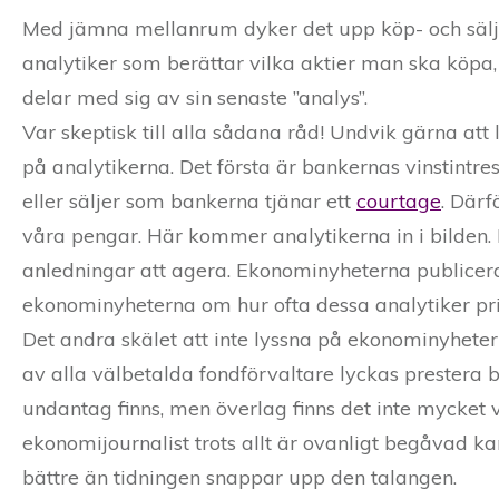
Med jämna mellanrum dyker det upp köp- och säljr
analytiker som berättar vilka aktier man ska köpa,
delar med sig av sin senaste ”analys”.
Var skeptisk till alla sådana råd! Undvik gärna att 
på analytikerna. Det första är bankernas vinstintres
eller säljer som bankerna tjänar ett
courtage
. Därf
våra pengar. Här kommer analytikerna in i bilden.
anledningar att agera. Ekonominyheterna publicerar 
ekonominyheterna om hur ofta dessa analytiker prick
Det andra skälet att inte lyssna på ekonominyheter
av alla välbetalda fondförvaltare lyckas prestera b
undantag finns, men överlag finns det inte mycket 
ekonomijournalist trots allt är ovanligt begåvad k
bättre än tidningen snappar upp den talangen.