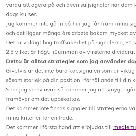
värda att agera på och även säljsignaler när dom 
dags kurser.
Jag kommer inte gå in på hur jag får fram mina si
och det ligger många års arbete bakom mycket av 
Det är väldigt hög träffsäkerhet på signalerna, ett
2,5 vilket är högt. (Summan av vinsterna divider
Detta är alltså strategier som jag använder da
Givetvis är det inte bara köpsignalen som är viktig 
såsom storlek på din position i förhållande till di
Som jag skrev ovan så kommer jag att smyga igång
framöver om det uppskattas.
Det kommer inte finnas signaler till strategierna 
mina kriterier för en trade.
Det kommer i första hand att erbjudas till
medlem