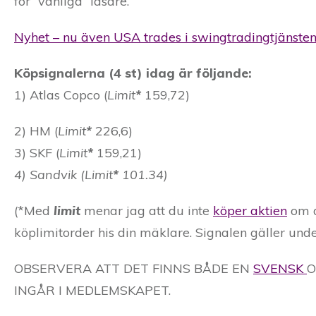
för “vanliga” läsare.
Nyhet – nu även USA trades i swingtradingtjänste
Köpsignalerna (4 st) idag är följande:
1) Atlas Copco (
Limit
*
159,72)
2) HM (
Limit
*
226,6)
3) SKF (
Limit
*
159,21)
4) Sandvik (
Limit
*
101.34)
(*Med
limit
menar jag att du inte
köper aktien
om d
köplimitorder his din mäklare. Signalen gäller und
OBSERVERA ATT DET FINNS BÅDE EN
SVENSK
O
INGÅR I MEDLEMSKAPET.