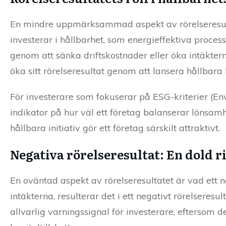
En mindre uppmärksammad aspekt av rörelseresultat
investerar i hållbarhet, som energieffektiva processe
genom att sänka driftskostnader eller öka intäkte
öka sitt rörelseresultat genom att lansera hållbar
För investerare som fokuserar på ESG-kriterier (Env
indikator på hur väl ett företag balanserar lönsamh
hållbara initiativ gör ett företag särskilt attraktivt.
Negativa rörelseresultat: En dold r
En oväntad aspekt av rörelseresultatet är vad ett n
intäkterna, resulterar det i ett negativt rörelseres
allvarlig varningssignal för investerare, eftersom d