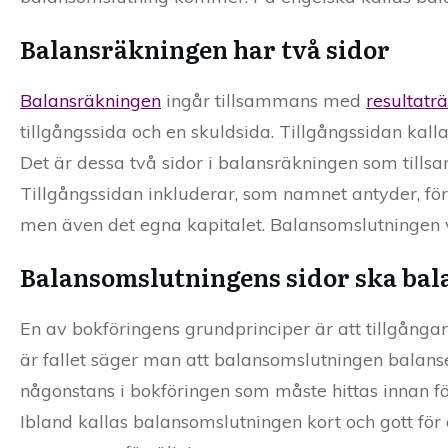
Balansräkningen har två sidor
Balansräkningen
ingår tillsammans med
resultatr
tillgångssida och en skuldsida. Tillgångssidan kall
Det är dessa två sidor i balansräkningen som till
Tillgångssidan inkluderar, som namnet antyder, före
men även det egna kapitalet. Balansomslutningen visa
Balansomslutningens sidor ska bal
En av bokföringens grundprinciper är att tillgånga
är fallet säger man att balansomslutningen balanser
någonstans i bokföringen som måste hittas innan för
Ibland kallas balansomslutningen kort och gott för