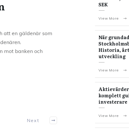
on
SEK
View More
ch att en gäldenär som
När grundad
ldenären.
Stockholms
Historia, år
an mot banken och
utveckling
View More
Aktievärder
komplett gui
investerare
View More
Next