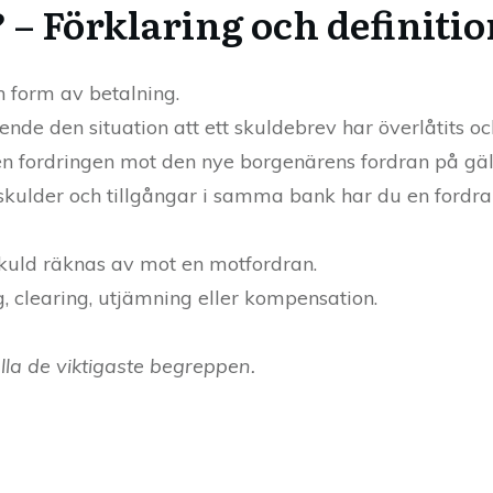
? – Förklaring och definiti
n form av betalning.
nde den situation att ett skuldebrev har överlåtits o
 den fordringen mot den nye borgenärens fordran på gä
skulder och tillgångar i samma bank har du en fordr
 skuld räknas av mot en motfordran.
g, clearing, utjämning eller kompensation.
la de viktigaste begreppen.