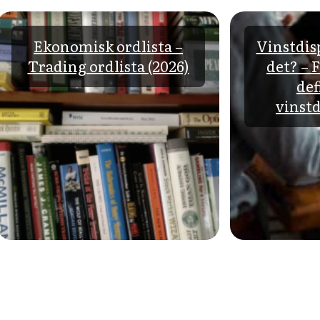
Ekonomisk ordlista –
Vinstdisp
Trading ordlista (2026)
det? – 
def
vinstd