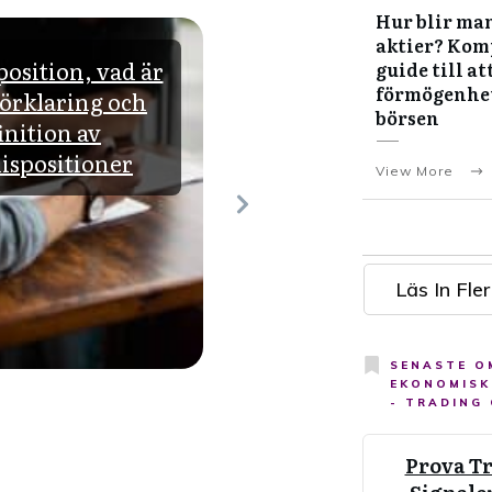
Hur blir man
aktier? Kom
osition, vad är
Fördelar och nackde
guide till at
förmögenhe
Förklaring och
med AP7 Såfa: En
börsen
inition av
komplett guide till 
ispositioner
statliga pensionsfon
View More
Läs In Fler
SENASTE O
EKONOMISK
- TRADING
Prova T