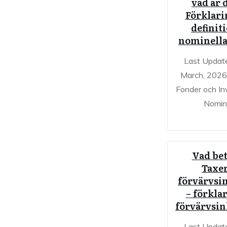
vad är 
Förklari
definit
nominella
Last Updat
March, 2026 
Fonder och In
Nomine
Vad be
Taxe
förvärvsi
– förkla
förvärvsi
Last Updat