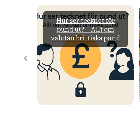
 det? –
Hur ser tecknet för
ch
pund ut? – Allt om
av
valutan brittiska pund
r