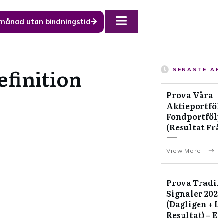
 månad utan bindningstid
efinition
SENASTE A
Prova Våra
Aktieportföl
Fondportfölj
(Resultat Fr
View More
Prova Tradi
Signaler 20
(Dagligen + 
Resultat) – 