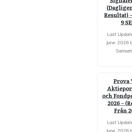
Signale
(Dagligen
Resultat) 
9 S
Last Updat
June, 2026 
Samuel
Prova 
Aktiepor
och Fondpo
2026 – (R
Från 2
Last Updat
June, 2026 