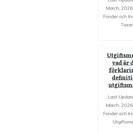
March, 2026 
Fonder och In
Taxe
Utgiftsm
vad är 
förklari
definit
utgiftsm
Last Updat
March, 2026 
Fonder och In
Utgiftsm