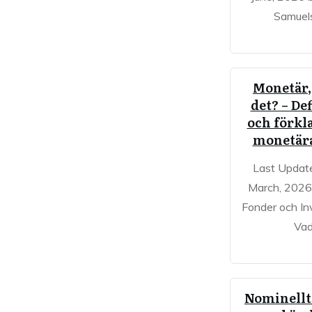
Samuel
Monetär,
det? – De
och förkl
monetära
Last Updat
March, 2026 
Fonder och In
Va
Nominellt