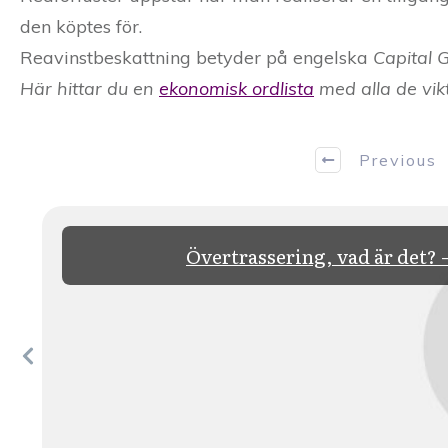
den köptes för.
Reavinstbeskattning betyder på engelska
Capital 
Här hittar du en
ekonomisk ordlista
med alla de vik
Previous
Övertrassering, vad är det? 