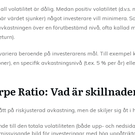
l volatilitet är dålig. Medan positiv volatilitet (d.v.s. 
(när värdet sjunker) något investerare vill minimera. So
 avkastningen över en förutbestämd nivå, ofta kallad
m
turn).
riera beroende på investerarens mål. Till exempel k
er), en specifik avkastningsnivå (t.ex. 5 % per år) eller
rpe Ratio: Vad är skillnad
t på riskjusterad avkastning, men de skiljer sig åt i h
nde till den totala volatiliteten (både upp- och nedsid
en missvisande bild för investeringar med hög uppåtrikt