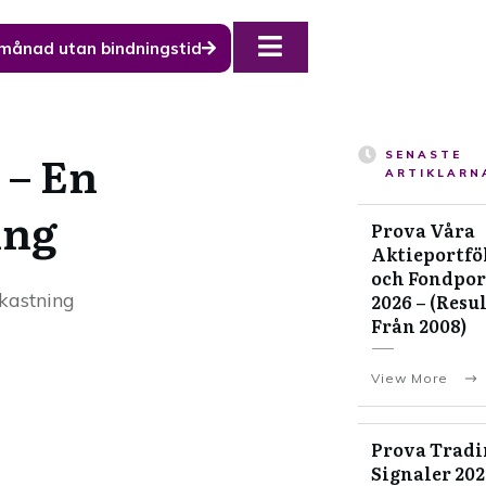
 månad utan bindningstid
 – En
SENASTE
ARTIKLARN
ing
Prova Våra
Aktieportfö
och Fondpor
vkastning
2026 – (Resu
Från 2008)
View More
Prova Tradi
Signaler 20