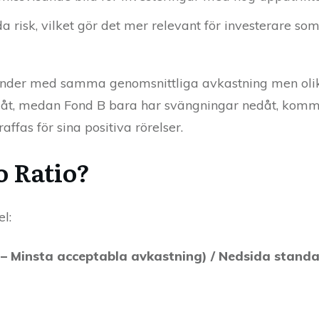
a risk, vilket gör det mer relevant för investerare s
å fonder med samma genomsnittliga avkastning men olik
åt, medan Fond B bara har svängningar nedåt, komme
affas för sina positiva rörelser.
o Ratio?
l:
g – Minsta acceptabla avkastning) / Nedsida stand