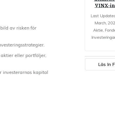
VINX-in
Last Update
March, 20
bild av risken för
Aktie, Fond
Investeringa
nvesteringsstrategier.
ktier eller portföljer,
Läs In F
r investerarnas kapital