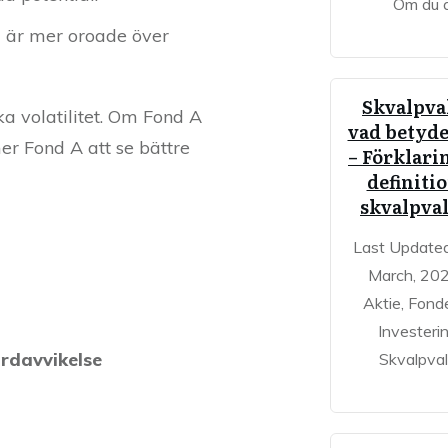
Om du 
om är mer oroade över
Skvalpva
a volatilitet. Om Fond A
vad betyde
r Fond A att se bättre
– Förklari
definitio
skvalpva
Last Update
March, 20
Aktie, Fond
Investeri
ardavvikelse
Skvalpval