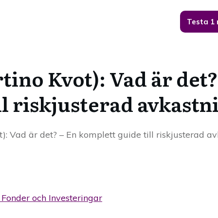
Testa 1
tino Kvot): Vad är det?
ll riskjusterad avkastn
t): Vad är det? – En komplett guide till riskjusterad a
, Fonder och Investeringar