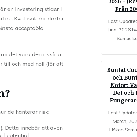
2026 – (Re
Från 20
när en investering stiger i
rtino Kvot isolerar därför
Last Update
insta acceptabla
June, 2026 b
Samuels
an det vara den riskfria
 till och med noll (för att
Buntat Co
och Bun
Notor: V
en?
Det och
Fungerar
ur de hanterar risk:
Last Update
March, 20
a). Detta innebär att även
Håkan Samu
ad potential.