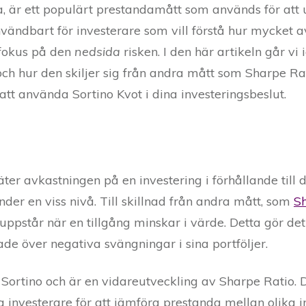
ka, är ett populärt prestandamått som används för att 
nvändbart för investerare som vill förstå hur mycket a
 fokus på den
nedsida
risken. I den här artikeln går v
 och hur den skiljer sig från andra mått som Sharpe Ra
tt använda Sortino Kvot i dina investeringsbeslut.
?
äter avkastningen på en investering i förhållande till 
under en viss nivå. Till skillnad från andra mått, som
S
ppstår när en tillgång minskar i värde. Detta gör det t
ade över negativa svängningar i sina portföljer.
Sortino och är en vidareutveckling av Sharpe Ratio. 
a investerare för att jämföra prestanda mellan olika i