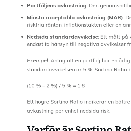
Portföljens avkastning
: Den genomsnittli
Minsta acceptabla avkastning (MAR)
: D
riskfria räntan, inflationstakten eller en an
Nedsida standardavvikelse
: Ett mått på
endast ta hänsyn till negativa avvikelser 
Exempel:
Antag att en portfölj har en årli
standardavvikelsen är 5 %. Sortino Ratio bl
(10 % – 2 %) / 5 % = 1,6
Ett högre Sortino Ratio indikerar en bättr
avkastning per enhet nedsida risk.
Varför är Sortino Rat