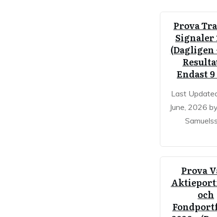
Prova Tr
Signaler
(Dagligen 
Resultat
Endast 9
Last Update
June, 2026 b
Samuels
Prova V
Aktieport
och
Fondportf