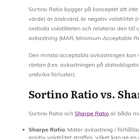
Sortino Ratio bygger på konceptet att inte al
värde) är önskvärd, är negativ volatilitet 
nedsida volatiliteten
och relaterar den till
avkastning
(MAR, Minimum Acceptable Re
Den minsta acceptabla avkastningen kan va
räntan (t.ex. avkastningen på statsobligation
undvika förluster).
Sortino Ratio vs. Sha
Sortino Ratio och
Sharpe Ratio
är båda måt
Sharpe Ratio
: Mäter avkastning i förhålla
positiv volatilitet straffas, vilket kan ge 