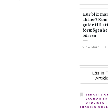
Hur blir man
aktier? Kom
guide till at
förmögenhe
börsen
View More
Läs In F
Artikla
SENASTE O
EKONOMISK
ORDLISTA -
TRADING ORDL