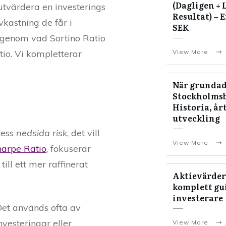
(Dagligen + 
utvärdera en investerings
Resultat) – 
vkastning de får i
SEK
i igenom vad Sortino Ratio
View More
tio. Vi kompletterar
När grundad
Stockholms
Historia, år
utveckling
dess
nedsida risk
, det vill
View More
harpe Ratio
, fokuserar
ill ett mer raffinerat
Aktievärder
komplett gui
investerare
Det används ofta av
nvesteringar eller
View More