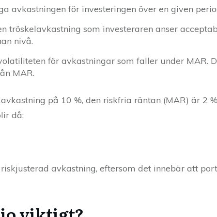
ga avkastningen för investeringen över en given period 
en tröskelavkastning som investeraren anser acceptab
nan nivå.
 volatiliteten för avkastningar som faller under MAR.
från MAR.
g avkastning på 10 %, den riskfria räntan (MAR) är 2 
ir då:
e riskjusterad avkastning, eftersom det innebär att por
io viktigt?