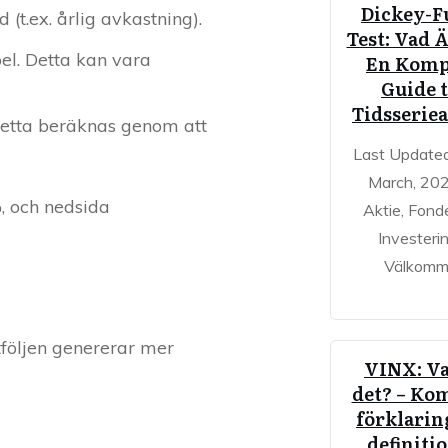
Dickey-F
(t.ex. årlig avkastning).
Test: Vad 
el. Detta kan vara
En Komp
Guide t
Tidsserie
 Detta beräknas genom att
Last Update
March, 20
%, och nedsida
Aktie, Fond
Investeri
Välkom
tföljen genererar mer
VINX: Va
det? – Ko
förklarin
definitio