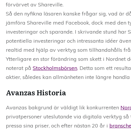
förvärvet av Shareville.
Så den nyfikna läsaren kanske frågar sig, vad är d
jämföra Shareville med Facebook, dock med den tydl
investeringar och sparande. I skrivande stund har
potentiella investeringar och intressanta idéer 
realtid med hjälp av verktyg som tillhandahålls fr
Ytterligare en stor förändring som skett i Nordnet 
noterat på
Stockholmsbörsen
. Detta som ett resul
aktier, således kan allmänheten inte längre handla 
Avanzas Historia
Avanzas bakgrund är väldigt lik konkurrenten
Nor
privatpersoner uteslutande via digitala verktyg s
pressa sina priser, och efter nästan 20 år i
bransch