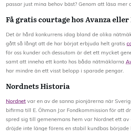
passar just mina behov bäst? Genom att läsa mer och
Få gratis courtage hos Avanza elle
Det är hård konkurrens idag bland de olika nätmä
gått så långt att de har börjat erbjuda helt gratis
c
för oss kunder och dessutom är det ett mycket gener
samt att inneha ett konto hos båda nätmäklarna
A
har mindre än ett visst belopp i sparade pengar.
Nordnets Historia
Nordnet
var en av de sanna pionjärerna när Sverig
bifirma till E. Öhman J:or Fondkommission för att 
spred sig till gemenemans hem var Nordnet ett av d
dröjde inte länge förens en stabil kundbas började 