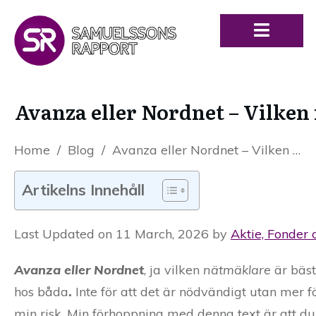
Avanza eller Nordnet – Vilken
Home
/
Blog
/
Avanza eller Nordnet – Vilken nätmäklare är bäst?
Artikelns Innehåll
Last Updated on 11 March, 2026 by
Aktie, Fonder 
Avanza eller Nordnet
, ja vilken
nätmäklare
är bäst
hos båda
.
Inte för att det är nödvändigt utan mer 
min risk. Min förhoppning med denna text är att du