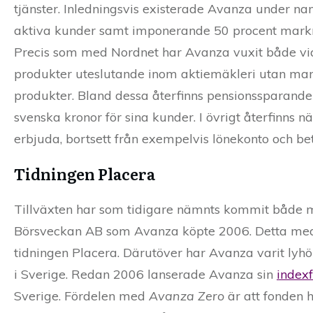
tjänster. Inledningsvis existerade Avanza under n
aktiva kunder samt imponerande 50 procent mark
Precis som med Nordnet har Avanza vuxit både via
produkter uteslutande inom aktiemäkleri utan man h
produkter. Bland dessa återfinns pensionssparande 
svenska kronor för sina kunder. I övrigt återfinns 
erbjuda, bortsett från exempelvis lönekonto och be
Tidningen Placera
Tillväxten har som tidigare nämnts kommit både me
Börsveckan AB som Avanza köpte 2006. Detta medf
tidningen Placera. Därutöver har Avanza varit lyh
i Sverige. Redan 2006 lanserade Avanza sin
index
Sverige. Fördelen med
Avanza Zero
är att fonden 