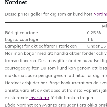
Nordnet
Dessa priser gäller för dig som är kund host
Nordn
Mi
Rörligt courtage
0,25 %
Lägsta courtage
1 kr
Lämpligt för aktieaffärer i storleken
Under 15
När man börjar med att handla aktier fonder och v
transaktionerna. Dessa avgifter är den huvudsakl
courtageavgifter. Du som kund kan genom att läsa m
mäklarna spara pengar genom att hitta, för dig, m
Nordnet erbjuder har länge konkurrerat om de sven
ansetts vara ett av det absolut främsta vapnet i ja
existerande
investerar
förblir banken trogen.
Både Nordnet och Avanza erbjuder flera olika prisk