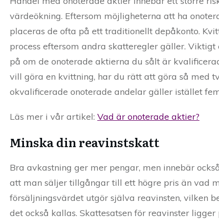
Handel med onoterade aktier innebär ett större ris
värdeökning. Eftersom möjligheterna att ha onote
placeras de ofta på ett traditionellt depåkonto. Kvi
process eftersom andra skatteregler gäller. Viktigt a
på om de onoterade aktierna du sålt är kvalificerad
vill göra en kvittning, har du rätt att göra så med
okvalificerade onoterade andelar gäller istället fem
Läs mer i vår artikel:
Vad är onoterade aktier?
Minska din reavinstskatt
Bra avkastning ger mer pengar, men innebär också 
att man säljer tillgångar till ett högre pris än va
försäljningsvärdet utgör själva reavinsten, vilken
det också kallas. Skattesatsen för reavinster ligger