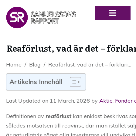
Reaförlust, vad är det – förkla
Home
/
Blog
/
Reaförlust, vad är det – förklaring och definition av reaförluster
Artikelns Innehåll
Last Updated on 11 March, 2026 by
Aktie, Fonder 
Definitionen av
reaförlust
kan enklast beskrivas som 
således motsatsen till
reavinst,
där man istället säl
är naturligtvis något alla investerare vill undvika t