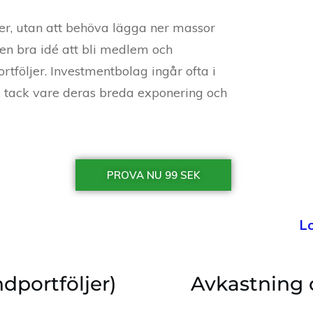
ier, utan att behöva lägga ner massor
t en bra idé att bli medlem och
tföljer. Investmentbolag ingår ofta i
re tack vare deras breda exponering och
PROVA NU 99 SEK
L
ndportföljer)
Avkastning 