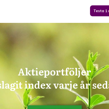
Testa 1
Aktieportföljer
slagit index varje år se