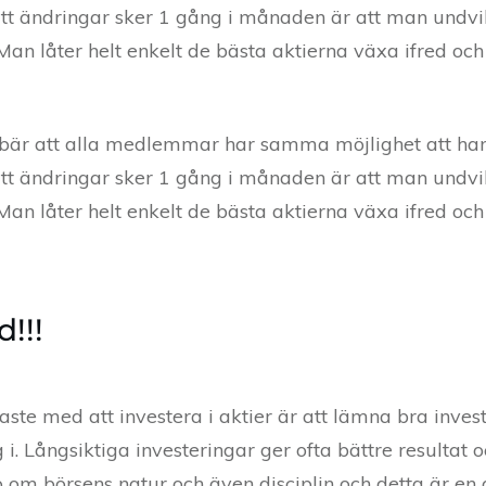
 ändringar sker 1 gång i månaden är att man undvike
. Man låter helt enkelt de bästa aktierna växa ifred 
nnebär att alla medlemmar har samma möjlighet att ha
 ändringar sker 1 gång i månaden är att man undvike
. Man låter helt enkelt de bästa aktierna växa ifred 
!!!
ste med att investera i aktier är att lämna bra invest
. Långsiktiga investeringar ger ofta bättre resultat o
m börsens natur och även disciplin och detta är en av