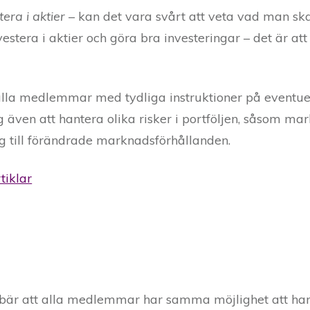
tera i aktier –
kan det vara svårt att veta vad man ska
estera i aktier och göra bra investeringar – det är att 
l alla medlemmar med tydliga instruktioner på eventue
ig även att hantera olika risker i portföljen, såsom m
ng till förändrade marknadsförhållanden.
tiklar
nnebär att alla medlemmar har samma möjlighet att ha